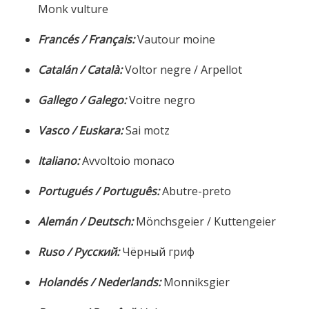
Monk vulture
Francés / Français:
Vautour moine
Catalán / Català:
Voltor negre / Arpellot
Gallego / Galego:
Voitre negro
Vasco / Euskara:
Sai motz
Italiano:
Avvoltoio monaco
Portugués / Português:
Abutre-preto
Alemán / Deutsch:
Mönchsgeier / Kuttengeier
Ruso / Русский:
Чёрный гриф
Holandés / Nederlands:
Monniksgier