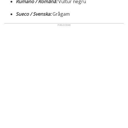
Rumano / Română:
Vultur negru
Sueco / Svenska:
Grågam