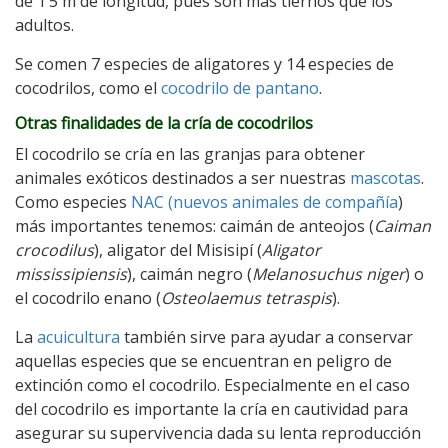
de 1’5 m de longitud, pues son más tiernos que los
adultos.
Se comen 7 especies de aligatores y 14 especies de
cocodrilos, como el
cocodrilo de pantano
.
Otras finalidades de la cría de cocodrilos
El cocodrilo se cría en las granjas para obtener
animales exóticos destinados a ser nuestras
mascotas
.
Como especies
NAC (nuevos animales de compañía
)
más importantes tenemos: caimán de anteojos (
Caiman
crocodilus
), aligator del Misisipí (
Aligator
mississipiensis
), caimán negro (
Melanosuchus niger
) o
el cocodrilo enano (
Osteolaemus tetraspis
).
La
acuicultura
también sirve para ayudar a conservar
aquellas especies que se encuentran en peligro de
extinción como el cocodrilo. Especialmente en el caso
del cocodrilo es importante la cría en cautividad para
asegurar su supervivencia dada su lenta reproducción