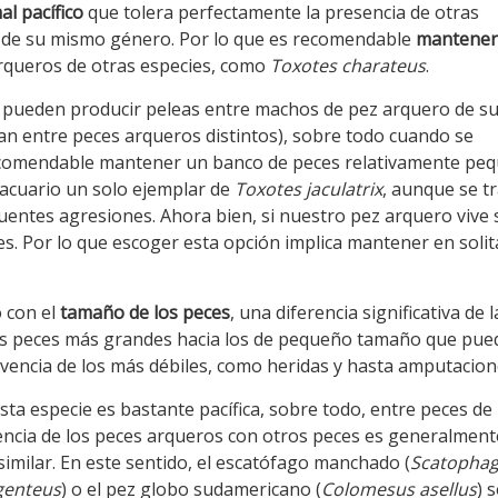
al pacífico
que tolera perfectamente la presencia de otras
s de su mismo género. Por lo que es recomendable
mantener 
 arqueros de otras especies, como
Toxotes charateus
.
 se pueden producir peleas entre machos de pez arquero de s
ían entre peces arqueros distintos), sobre todo cuando se
ecomendable mantener un banco de peces relativamente peq
acuario un solo ejemplar de
Toxotes jaculatrix
, aunque se t
cuentes agresiones. Ahora bien, si nuestro pez arquero vive 
. Por lo que escoger esta opción implica mantener en solit
 con el
tamaño de los peces
, una diferencia significativa de l
los peces más grandes hacia los de pequeño tamaño que pue
vencia de los más débiles, como heridas y hasta amputacion
a especie es bastante pacífica, sobre todo, entre peces de
ivencia de los peces arqueros con otros peces es generalment
milar. En este sentido, el escatófago manchado (
Scatopha
genteus
) o el pez globo sudamericano (
Colomesus asellus
) 