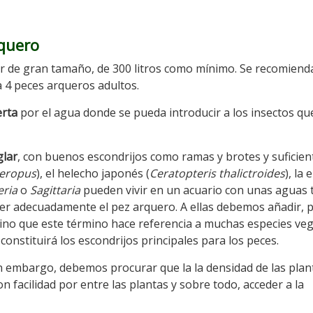
rquero
er de gran tamaño, de 300 litros como mínimo. Se recomiend
a 4 peces arqueros adultos.
erta
por el agua donde se pueda introducir a los insectos qu
lar
, con buenos escondrijos como ramas y brotes y suficien
eropus
), el helecho japonés (
Ceratopteris thalictroides
), la 
eria
o
Sagittaria
pueden vivir en un acuario con unas aguas 
er adecuadamente el pez arquero. A ellas debemos añadir, 
sino que este término hace referencia a muchas especies veg
onstituirá los escondrijos principales para los peces.
n embargo, debemos procurar que la la densidad de las plan
n facilidad por entre las plantas y sobre todo, acceder a la