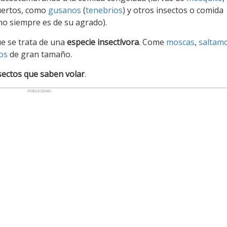
muertos, como
gusanos
(
tenebrios
) y otros insectos o comida
no siempre es de su agrado).
ue se trata de una
especie insectívora
. Come
moscas
,
saltam
os
de gran tamaño.
sectos que saben volar
.