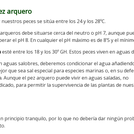
ez arquero
uestros peces se sitúa entre los 24 y los 28ºC.
arqueros debe situarse cerca del neutro o pH 7, aunque pu
rar el pH 8. En cualquier el pH máximo es de 8’5 y el mínim
a
esté entre los 18 y los 30º GH. Estos peces viven en aguas d
en aguas salobres, deberemos condicionar el agua añadiend
or que sea sal especial para especies marinas o, en su defe
ua. Aunque el pez arquero puede vivir en aguas saladas, no
icado, para permitir la supervivencia de las plantas de nues
en principio tranquilo, por lo que no debería dar ningún pr
to.