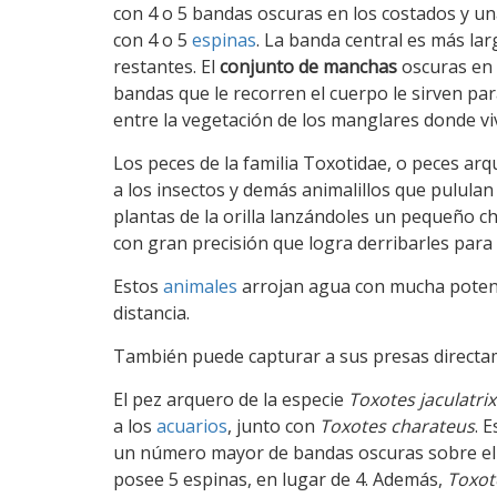
con 4 o 5 bandas oscuras en los costados y un
con 4 o 5
espinas
. La banda central es más lar
restantes. El
conjunto de manchas
oscuras en
bandas que le recorren el cuerpo le sirven pa
entre la vegetación de los manglares donde vi
Los peces de la familia Toxotidae, o peces ar
a los insectos y demás animalillos que pululan
plantas de la orilla lanzándoles un pequeño c
con gran precisión que logra derribarles para 
Estos
animales
arrojan agua con mucha potenci
distancia.
También puede capturar a sus presas directa
El pez arquero de la especie
Toxotes jaculatrix
a los
acuarios
, junto con
Toxotes charateus
. 
un número mayor de bandas oscuras sobre el 
posee 5 espinas, en lugar de 4. Además,
Toxote