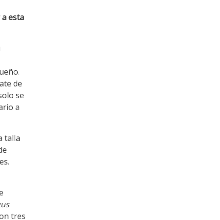
a esta
u
ueño.
rate de
solo se
ario a
a talla
de
es.
e
gus
son tres