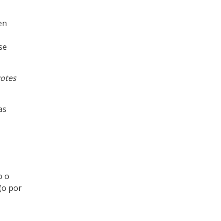
en
se
otes
as
o o
(o por