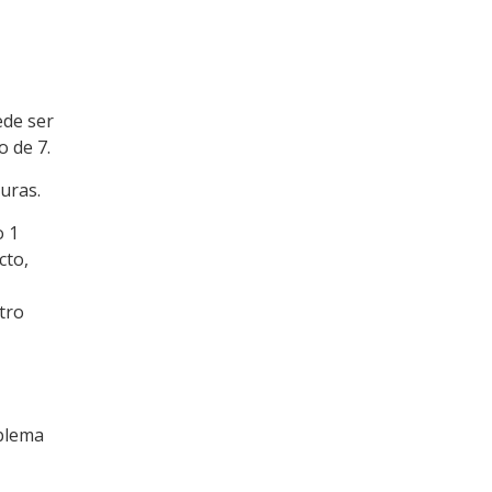
ede ser
o de 7.
uras.
o 1
cto,
tro
oblema