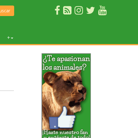
uscar
+