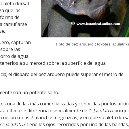
a aleta dorsal
ga que las
 forma de
ra camuflarse
ve.
quero, capturan
Foto de pez arquero (Toxotes jaculatrix)
 sobre las
horro de agua
tenerlos a su merced sobre la superficie del agua.
a; el disparo del pez arquero puede superar el metro de
mente con un potente salto.
es una de las más comercializadas y conocidas por los afici
Esta última se diferencia esencialmente de
T. Jaculatrix
porque
cuerpo (unas 7 manchas negruzcas) y en que su aleta dorsa
s jaculatrix
tiene los ojos recorridos por una de las bandas,