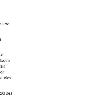
a una
e
te
elodea
tan
por
etales
tas sea