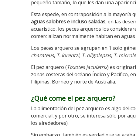
pequeño tamaño, lo que les dan una aparienci
Esta especie, en contraposición a la mayoría
aguas salobres e incluso saladas
, en las dese
acuarístico, los peces arqueros los consider
comercializan normalmente habitan en aguas d
Los peces arquero se agrupan en 1 solo géner
charateus
,
T. lorentzi
,
T. oligolepsis
,
T. microle
El pez arquero (
Toxotes jaculatrix
) es origina
zonas costeras del océano Índico y Pacífico, e
Filipinas, Borneo y norte de Australia.
¿Qué come el pez arquero?
La alimentación del pez arquero es algo delica
comercial, y por otro, se interesa sólo por a
los alrededores).
Sin embargo, también es verdad que se acaba