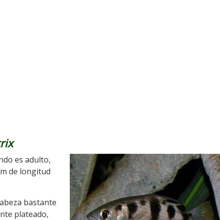
rix
do es adulto,
cm de longitud
 cabeza bastante
nte plateado,