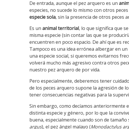
De entrada, aunque el pez arquero es un
anim
especies, no sucede lo mismo con otros pece
especie sola
, sin la presencia de otros peces
Es un
animal territorial
, lo que significa que
misma especie (sin contar las que se producir
encuentren en poco espacio. De ahí que es r
Tampoco es una idea errónea albergar en un 
una especie social, si queremos evitarnos fre
volverá mucho más agresivo contra otros peces
nuestro pez arquero de por vida.
Pero especialmente, deberemos tener cuidado
de los peces arquero supone la agresión de 
tener consecuencias negativas para la supervi
Sin embargo, como decíamos anteriormente est
distinta especie y género, por lo que la conv
buena, especialmente cuando son de tamaño si
argus
), el pez ángel malayo (
Monodactylus ar