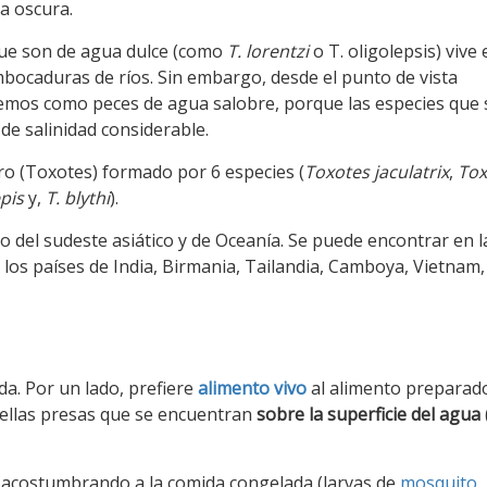
a oscura.
 que son de agua dulce (como
T. lorentzi
o T. oligolepsis) vive 
mbocaduras de ríos. Sin embargo, desde el punto de vista
aremos como peces de agua salobre, porque las especies que 
e salinidad considerable.
o (Toxotes) formado por 6 especies (
Toxotes jaculatrix
,
Tox
pis
y,
T. blythi
).
rio del sudeste asiático y de Oceanía. Se puede encontrar en l
n los países de India, Birmania, Tailandia, Camboya, Vietnam,
da. Por un lado, prefiere
alimento vivo
al alimento preparad
quellas presas que se encuentran
sobre la superficie del agua
 acostumbrando a la comida congelada (larvas de
mosquito
,