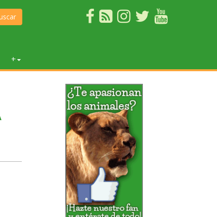
uscar
+
A