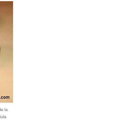
de la
dula