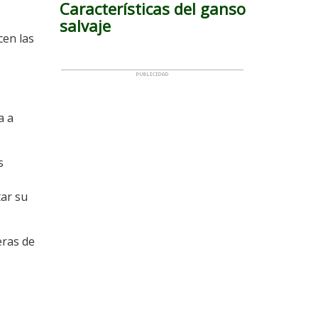
Características del ganso
salvaje
cen las
a a
s
tar su
eras de