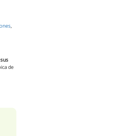
lones
,
 sus
pica de