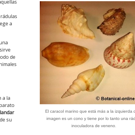
aquellas
 rádulas
ege a
 una
 sirve
modo de
animales
 a la
aparato
El caracol marino que está más a la izquierda 
landar
imagen es un cono y tiene por lo tanto una rá
 de su
inoculadora de veneno.