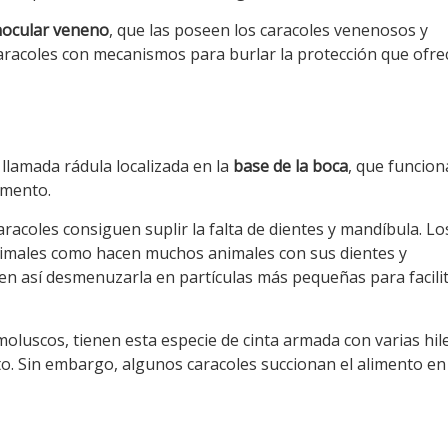
nocular veneno
, que las poseen los caracoles venenosos y
aracoles con mecanismos para burlar la protección que ofre
llamada rádula localizada en la
base de la boca
, que funcion
imento.
aracoles consiguen suplir la falta de dientes y mandíbula. Lo
animales como hacen muchos animales con sus dientes y
n así desmenuzarla en partículas más pequeñas para facili
moluscos, tienen esta especie de cinta armada con varias hil
nto. Sin embargo, algunos caracoles succionan el alimento en