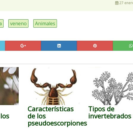
27 ener
a
veneno
Animales
Características
Tipos de
los
de los
invertebrados
pseudoescorpiones