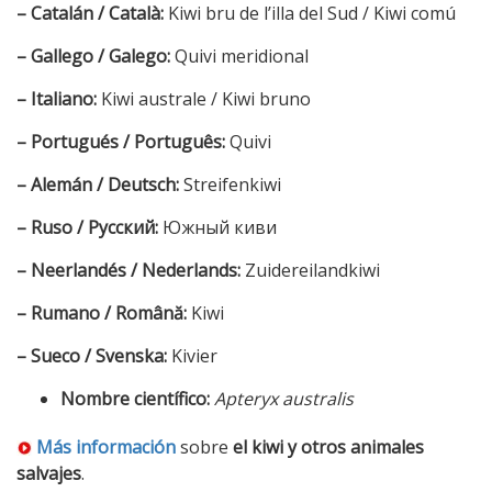
– Catalán / Català:
Kiwi bru de l’illa del Sud / Kiwi comú
– Gallego / Galego:
Quivi meridional
– Italiano:
Kiwi australe / Kiwi bruno
– Portugués / Português:
Quivi
– Alemán / Deutsch:
Streifenkiwi
– Ruso / Русский:
Южный киви
– Neerlandés / Nederlands:
Zuidereilandkiwi
– Rumano / Română:
Kiwi
– Sueco / Svenska:
Kivier
Nombre científico:
Apteryx australis
Más información
sobre
el kiwi y otros animales
salvajes
.