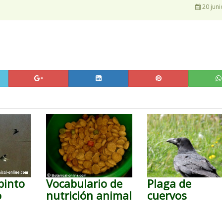
20 juni
pinto
Vocabulario de
Plaga de
o
nutrición animal
cuervos