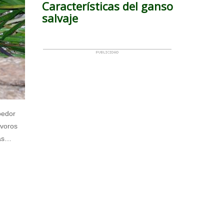
Características del ganso
salvaje
oedor
ívoros
ras…