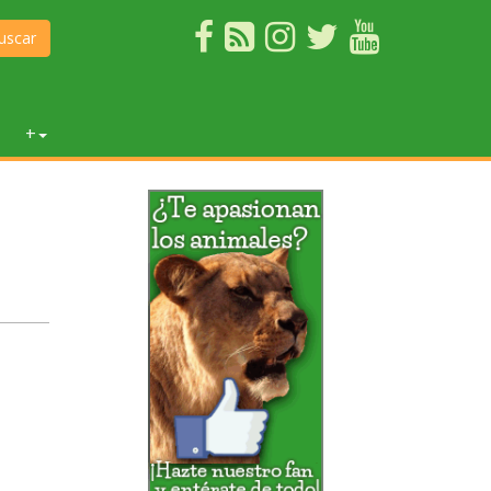
uscar
+