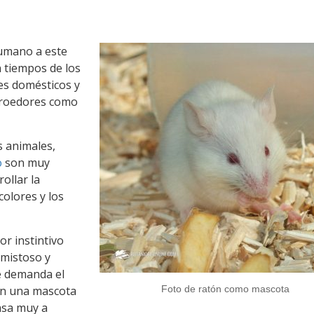
humano a este
n tiempos de los
es domésticos y
s roedores como
s animales,
o
son muy
ollar la
colores y los
or instintivo
amistoso y
e demanda el
cen una mascota
Foto de ratón como mascota
asa muy a