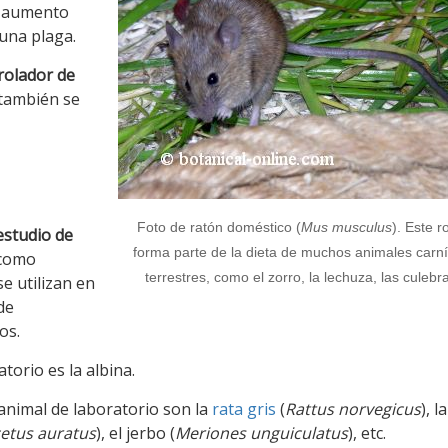
n aumento
una plaga.
rolador de
e también se
Foto de ratón doméstico (
Mus musculus
).
Este r
estudio de
forma parte de la dieta de muchos animales carn
 como
terrestres, como el zorro, la lechuza, las culeb
 utilizan en
de
os.
torio es la albina.
animal de laboratorio son la
rata gris
(
Rattus norvegicus
), la
etus auratus
), el jerbo (
Meriones unguiculatus
), etc.