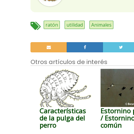
ratón
utilidad
Animales
Otros artículos de interés
Características
Estornino 
de la pulga del
/ Estornin
perro
común