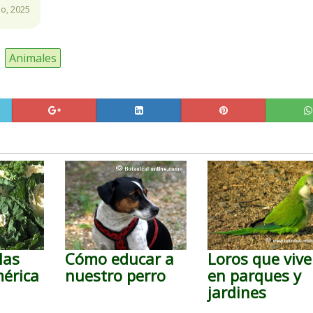
io, 2025
Animales
las
Cómo educar a
Loros que viv
mérica
nuestro perro
en parques y
jardines