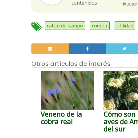
contenidos
20 jun
ratón de campo
roedor
utilidad
Otros artículos de interés
Veneno de la
Cómo son 
cobra real
aves de A
del sur