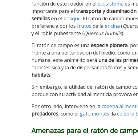
función de este roedor en el
ecosistema
es m
importante para el
transporte y diseminación
semillas
en el
bosque
. El ratón de campo mues
preferencia por los
frutos
de la
encina
(
Quercu
y el roble pubescente (
Quercus humilis
).
El ratón de campo es una
especie pionera
, po
frente a una perturbación del medio, como un i
humana, este animalito será
una de las primer
caracterísica y la de dispersar los frutos y s
hábitats
.
Sin embargo, la utilidad del ratón de campo c
porque con su actividad alimenticia provoca en
Por otro lado, interviene en la
cadena alimenti
predadores
, como el
gato montés
, la
culebra 
Amenazas para el ratón de camp