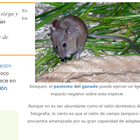
En
 siega y
los
das
e de
ación
poco
ecie en
bosques, el
pastoreo
del
ganado
puede ejercer un lig
ión
.
impacto negativo sobre esta especie.
Aunque no es tan abundante como el ratón doméstico d
fotografía, lo cierto es que el ratón de campo tampoco
encuentra amenazado por su gran capacidad de adapta
e