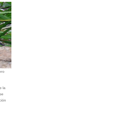
ero
e la
 se
ción