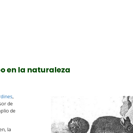
o en la naturaleza
rdines
,
sor de
plio de
en, la