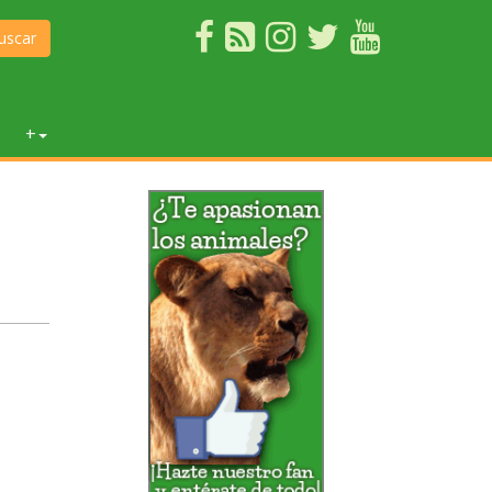
uscar
+