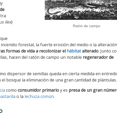
uy
 de
tra
s ilex
)
Ratón de campo
rque
ncendio forestal, la fuerte erosión del medio o la alteració
as formas de vida a recolonizar el
hábitat
alterado
. Junto c
emillas, hacen del ratón de campo un notable
regenerador de
omo dispersor de semillas queda en cierta medida en entredi
 el bosque la eliminación de una gran cantidad de plántulas.
cia
como
consumidor primario
y es
presa de un gran númer
bastarda
o la
lechuza común
.
o