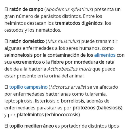
El
ratón de campo
(
Apodemus sylvaticus
) presenta un
gran número de parásitos distintos. Entre los
helmintos destacan los
trematodos digénidos
, los
cestodos y los nematodos.
El
ratón doméstico
(
Mus musculus
) puede transmitir
algunas enfermedades a los seres humanos, como
salmonelosis por la contaminación de los
alimentos
con
sus excrementos
o la
fiebre por mordedura de rata
debida a la bacteria
Actinobacillus muris
que puede
estar presente en la orina del animal.
El
topillo campesino
(
Microtus arvalis
) se ve afectado
por enfermedades bacterianas como tularemia,
leptospirosis, listeriosis o
borreliosis
, además de
enfermedades parasitarias por
protozoos (babesiosis)
y por
platelmintos (echinococcosis)
.
El
topillo mediterráneo
es portador de distintos tipos