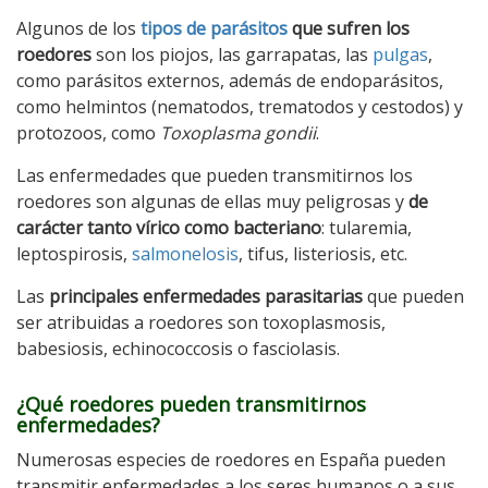
Algunos de los
tipos de parásitos
que sufren los
roedores
son los piojos, las garrapatas, las
pulgas
,
como parásitos externos, además de endoparásitos,
como helmintos (nematodos, trematodos y cestodos) y
protozoos, como
Toxoplasma gondii
.
Las enfermedades que pueden transmitirnos los
roedores son algunas de ellas muy peligrosas y
de
carácter tanto vírico como bacteriano
: tularemia,
leptospirosis,
salmonelosis
, tifus, listeriosis, etc.
Las
principales enfermedades parasitarias
que pueden
ser atribuidas a roedores son toxoplasmosis,
babesiosis, echinococcosis o fasciolasis.
¿Qué roedores pueden transmitirnos
enfermedades?
Numerosas especies de roedores en España pueden
transmitir enfermedades a los seres humanos o a sus