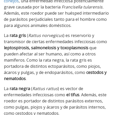
conejos
, una enfermedad infecciosa potencialmente
grave causada por la bacteria
Francisella tularensis.
Además, este roedor puede ser huésped intermediario
de parásitos perjudiciales tanto para el hombre como
para algunos animales domésticos.
La
rata gris
(
Rattus norvegicus
) es reservorio y
transmisor de ciertas enfermedades infecciosas como
leptospirosis, salmonelosis y toxoplasmosis
que
pueden afectar al ser humano, así como a otros
mamíferos. Como la rata negra, la rata gris es
portadora de distintos ectoparásitos, como piojos,
ácaros y pulgas, y de endoparásitos, como
cestodos y
nematodos
.
La
rata negra
(
Rattus rattus
) es vector de
enfermedades infecciosas como
el tifus
. Además, este
roedor es portador de distintos parásitos externos,
como pulgas, piojos y ácaros y de parásitos internos,
como cestodos y nematodos.