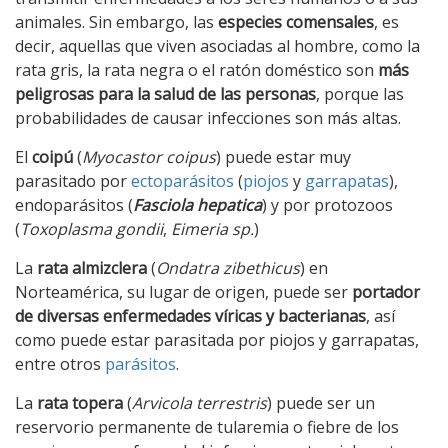
animales. Sin embargo, las
especies comensales
, es
decir, aquellas que viven asociadas al hombre, como la
rata gris, la rata negra o el ratón doméstico son
más
peligrosas para la salud de las personas
, porque las
probabilidades de causar infecciones son más altas.
El
coipú
(
Myocastor coipus
) puede estar muy
parasitado por
ectoparásitos
(
piojos
y
garrapatas
),
endoparásitos (
Fasciola hepatica
) y por protozoos
(
Toxoplasma gondii
,
Eimeria sp.
)
La
rata almizclera
(
Ondatra zibethicus
) en
Norteamérica, su lugar de origen, puede ser
portador
de diversas enfermedades víricas y bacterianas
, así
como puede estar parasitada por piojos y garrapatas,
entre otros
parásitos
.
La
rata topera
(
Arvicola terrestris
) puede ser un
reservorio permanente de tularemia o fiebre de los