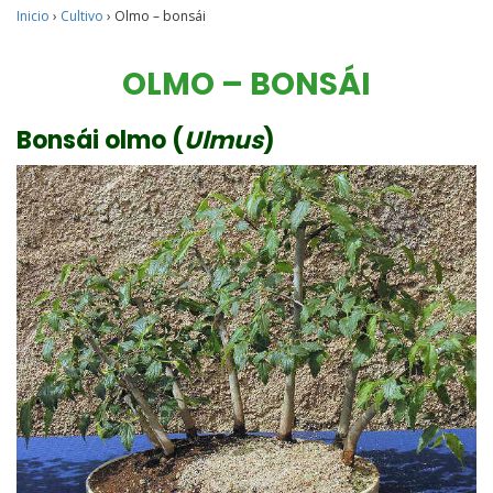
Inicio
›
Cultivo
›
Olmo – bonsái
OLMO – BONSÁI
Bonsái olmo (
Ulmus
)