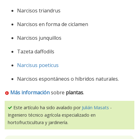
Narcisos triandrus
Narcisos en forma de ciclamen
Narcisos junquillos
Tazeta daffodils
Narcisus poeticus
Narcisos espontáneos o híbridos naturales.
Más información
sobre
plantas
.
Este artículo ha sido avalado por
Julián Masats
-
Ingeniero técnico agrícola especializado en
hortofructicultura y jardinería.