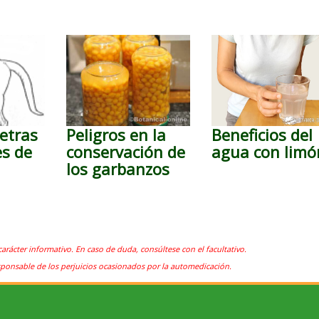
etras
Peligros en la
Beneficios del
es de
conservación de
agua con limó
los garbanzos
carácter informativo. En caso de duda, consúltese con el facultativo.
sponsable de los perjuicios ocasionados por la automedicación.