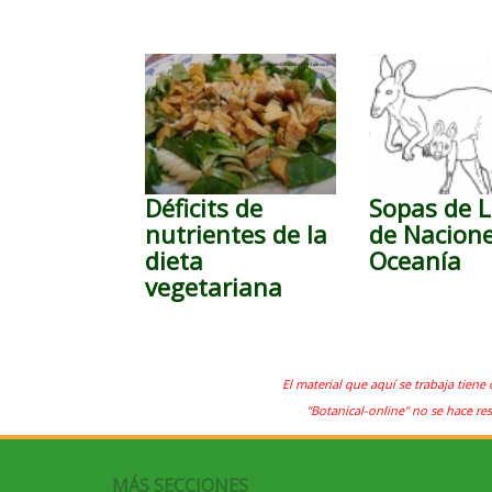
Déficits de
Sopas de L
nutrientes de la
de Nacion
dieta
Oceanía
vegetariana
El material que aquí se trabaja tiene 
"Botanical-online" no se hace re
MÁS SECCIONES