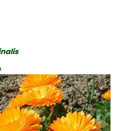
inalis
A