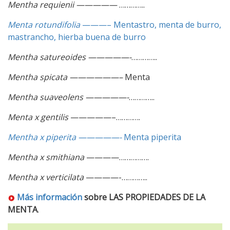
Mentha requienii —————
…………..
Menta rotundifolia
———– Mentastro, menta de burro,
mastrancho, hierba buena de burro
Mentha satureoides —————-
…………..
Mentha spicata ——————–
Menta
Mentha suaveolens —————-
…………..
Menta x gentilis
—————–………….
Mentha x piperita —————-
Menta piperita
Mentha x smithiana
————…………….
Mentha x verticilata
————-…………..
Más información
sobre LAS PROPIEDADES DE LA
MENTA
.