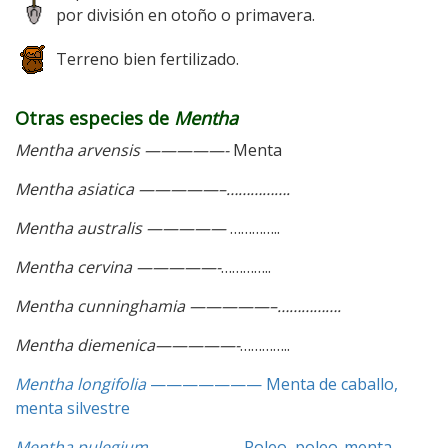
por división en otoño o primavera.
Terreno bien fertilizado.
Otras especies de
Mentha
Mentha arvensis —————-
Menta
Mentha asiatica —————–…………….
Mentha australis —————
…………..
Mentha cervina —————-
…………..
Mentha cunninghamia —————–…………….
Mentha diemenica—————-
…………..
Mentha longifolia
——————— Menta de caballo,
menta silvestre
Mentha pulegium —————–
Poleo, poleo-menta