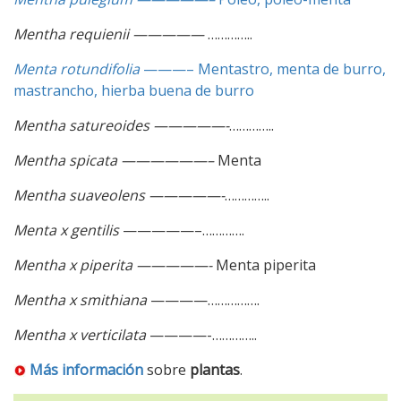
Mentha requienii —————
…………..
Menta rotundifolia
———– Mentastro, menta de burro,
mastrancho, hierba buena de burro
Mentha satureoides —————-
…………..
Mentha spicata ——————–
Menta
Mentha suaveolens —————-
…………..
Menta x gentilis
—————–………….
Mentha x piperita —————-
Menta piperita
Mentha x smithiana
————…………….
Mentha x verticilata
————-…………..
Más información
sobre
plantas
.