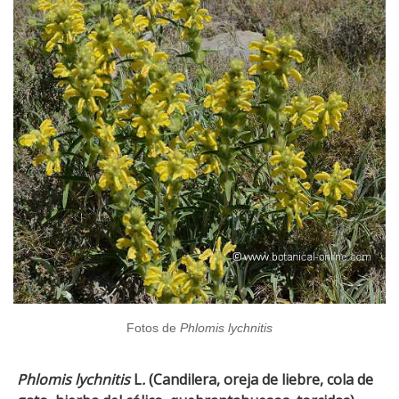
Fotos de
Phlomis lychnitis
Phlomis lychnitis
L
.
(Candilera, oreja de liebre, cola de