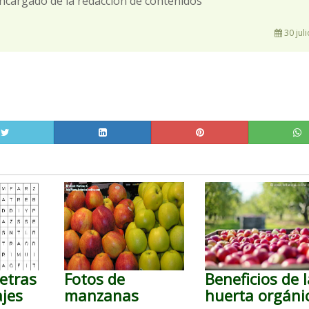
ncargado de la redacción de contenidos
30 juli
etras
Fotos de
Beneficios de 
jes
manzanas
huerta orgáni