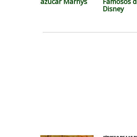
azúcar Marnys
Famosos d
Disney