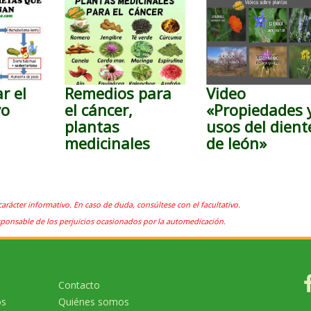
r el
Remedios para
Video
yo
el cáncer,
«Propiedades 
plantas
usos del dient
medicinales
de león»
carácter informativo. En caso de duda, consúltese con el facultativo.
sponsable de los perjuicios ocasionados por la automedicación.
Contacto
os
Quiénes somos