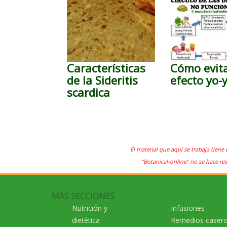
Características
Cómo evita
de la Sideritis
efecto yo-
scardica
El material que aquí se trabaja tiene 
"Botanical-online" no se hace re
MÁS SECCIONES
Nutrición y
Infusiones
dietética
Remedios caser