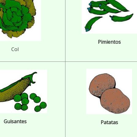
Pimientos
Col
Guisantes
Patatas