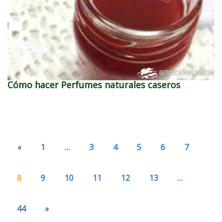
Cómo hacer Perfumes naturales caseros
«
1
…
3
4
5
6
7
8
9
10
11
12
13
…
44
»