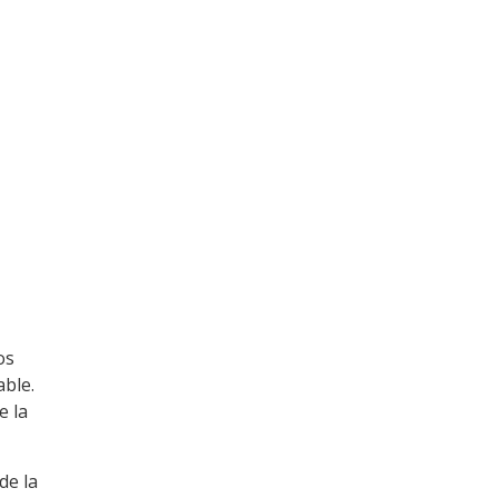
os
able.
e la
de la