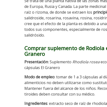
Se trata de una planta nativa de las zonas má
de Europa, Rusia y Canada. La parte medicinal d
raíz o rizoma, de donde se extraen los
principi
salidroside, rosarina, rosavina, rosina, rosidri
cree que el efecto de la planta es debido a un
todos sus componentes, especialmente de ros
salidrósido.
Comprar suplemento de Rodiola e
Granero
Presentación
: Suplemento
Rhodiola rosea
eco
cápsulas El Granero
Modo de empleo
: tomar de 1 a 3 cápsulas al 
alimenticios no deben utilizarse como sustituto
Mantener fuera del alcance de los niños. Reco
tiroides deben consultar con su médico.
Ingredientes
: extracto seco de raíz de rhodiola