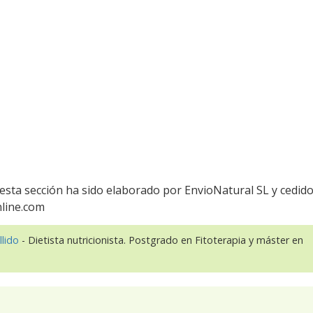
esta sección ha sido elaborado por EnvioNatural SL y cedid
nline.com
llido
- Dietista nutricionista. Postgrado en Fitoterapia y máster en