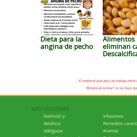
Dieta para la
Alimentos
angina de pecho
eliminan ca
Descalcifi
El material que aquí se trabaja tiene 
"Botanical-online" no se hace re
MÁS SECCIONES
Nutrición y
Infusiones
dietética
Remedios caser
Adelgazar
Anemia