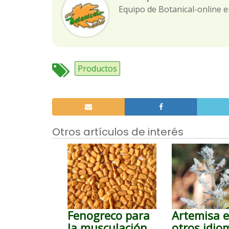
Equipo de Botanical-online e
Productos
Otros artículos de interés
Fenogreco para
Artemisa 
la musculación
otros idio