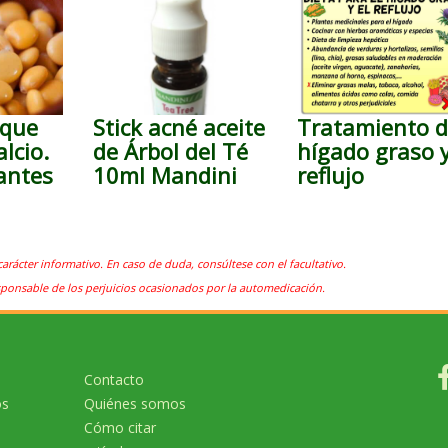
 que
Stick acné aceite
Tratamiento d
lcio.
de Árbol del Té
hígado graso 
cantes
10ml Mandini
reflujo
carácter informativo. En caso de duda, consúltese con el facultativo.
sponsable de los perjuicios ocasionados por la automedicación.
Contacto
os
Quiénes somos
Cómo citar