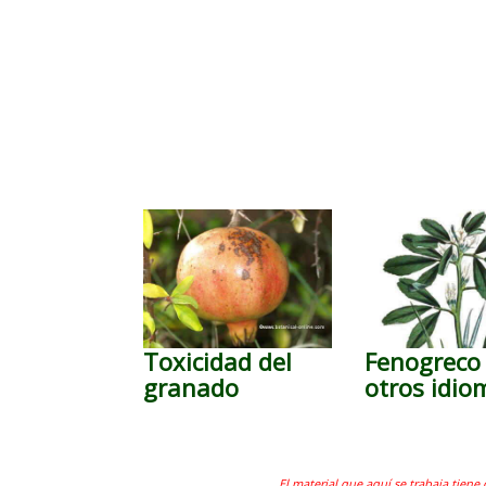
Toxicidad del
Fenogreco
granado
otros idio
El material que aquí se trabaja tiene 