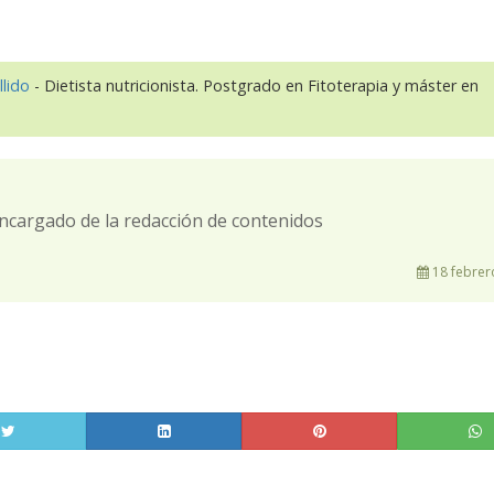
llido
- Dietista nutricionista. Postgrado en Fitoterapia y máster en
ncargado de la redacción de contenidos
18 febrer