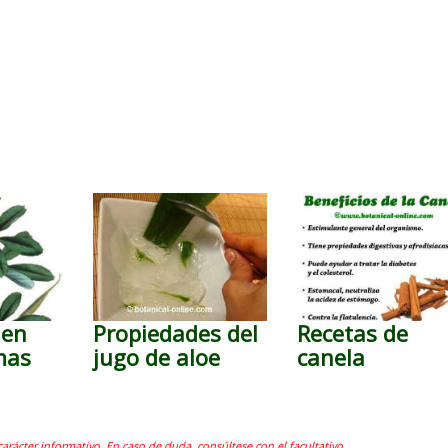
 en
Propiedades del
Recetas de
mas
jugo de aloe
canela
carácter informativo. En caso de duda, consúltese con el facultativo.