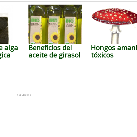
e alga
Beneficios del
Hongos amani
gica
aceite de girasol
tóxicos