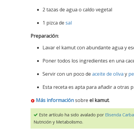
2 tazas de agua o caldo vegetal
1 pizca de
sal
Preparación
:
Lavar el kamut con abundante agua y esc
Poner todos los ingredientes en una cace
Servir con un poco de
aceite de oliva
y
pe
Esta receta es apta para añadir a otras p
Más información
sobre
el kamut
.
Este artículo ha sido avalado por
Elisenda Carba
Nutrición y Metabolismo.