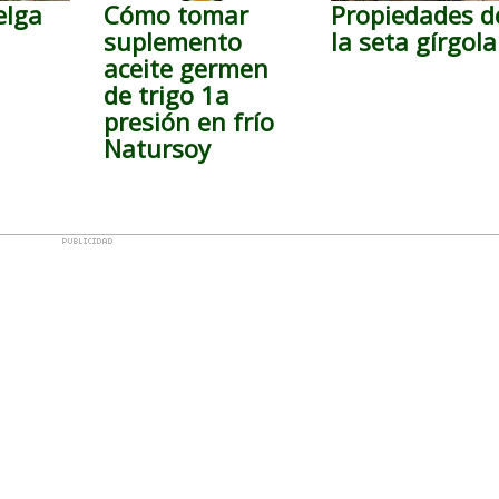
elga
Cómo tomar
Propiedades d
suplemento
la seta gírgola
m
aceite germen
de trigo 1a
presión en frío
Natursoy