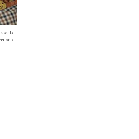
 que la
decuada