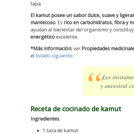
tapa.
El kamut posee un sabor dulce, suave y liger
mantecoso
. Es
rico en carbohidratos, fibra y 
ayudan al bienestar del organismo y constitu
energético
excelente.
*Más información:
ver
Propiedades medicinal
el
listado siguiente
.
¡Les invitamos
y ancestral ce
Receta de cocinado de kamut
Ingredientes
:
1 taza de kamut