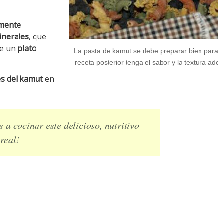
amente
minerales
, que
ye un
plato
La pasta de kamut se debe preparar bien para
receta posterior tenga el sabor y la textura a
es del kamut
en
 a cocinar este delicioso, nutritivo
real!