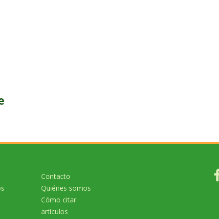
e
Contacto
os
Quiénes somos
Cómo citar
artículos