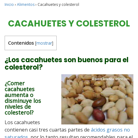
Inicio
›
Alimentos
›
Cacahuetes y colesterol
CACAHUETES Y COLESTEROL
Contenidos
[
mostrar
]
¿Los cacahuetes son buenos para el
colesterol?
¿Comer
cacahuetes
aumenta o
disminuye los
niveles de
colesterol?
Los cacahuetes
contienen casi tres cuartas partes de
ácidos grasos no
saturados
, por lo tanto resultan recomendables para el