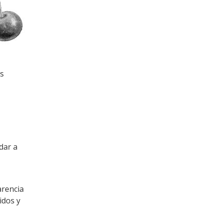
os
dar a
arencia
idos y