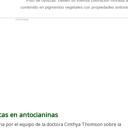
Foto de cerezas. Deben su intensa coloración morada a
contenido en pigmentos vegetales con propiedades antioxi
icas en antocianinas
ona por el equipo de la doctora Cinthya Thomson sobre la