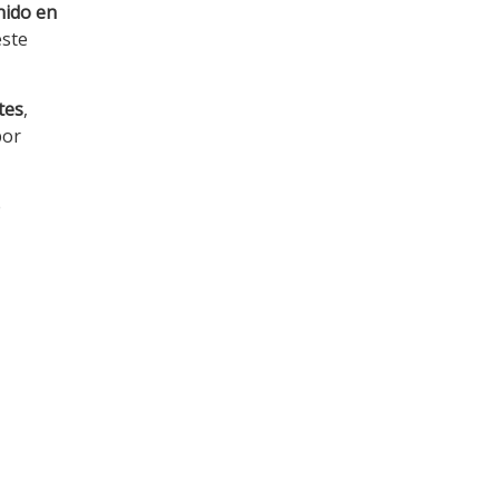
nido en
este
tes
,
por
e