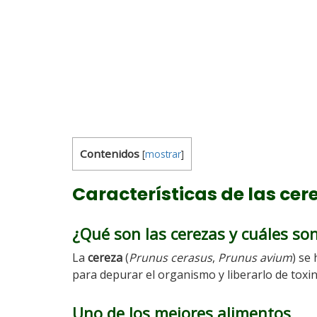
Contenidos
[
mostrar
]
Características de las cer
¿Qué son las cerezas y cuáles so
La
cereza
(
Prunus cerasus
,
Prunus avium
) se
para depurar el organismo y liberarlo de toxin
Uno de los mejores alimentos