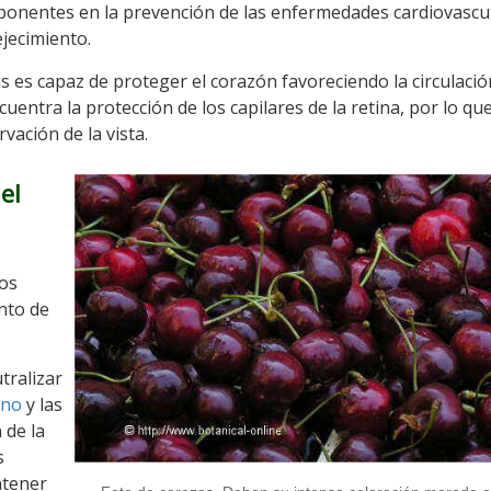
ponentes en la prevención de las enfermedades cardiovascu
jecimiento.
es capaz de proteger el corazón favoreciendo la circulació
uentra la protección de los capilares de la retina, por lo qu
ación de la vista.
el
los
ento de
tralizar
eno
y las
 de la
s
ntener