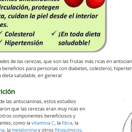
des de las cerezas, que son las frutas más ricas en antocia
 beneficios para personas con diabetes, colesterol, hiperten
 dieta saludable, en general
ición
e las antocianinas, estos estudios
ron que las cerezas eran muy ricas en
otros componentes beneficiosos y
antes, como la
vitamina C
, la
fibra
, la
na
, la
melatonina
y otros
fitoquímicos
.