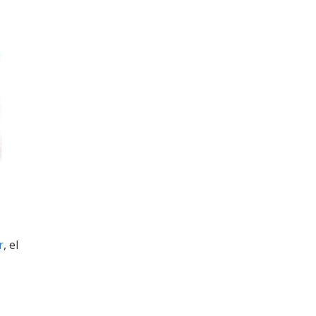
r
, el