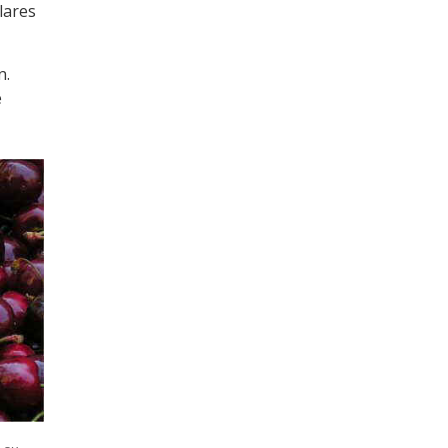
lares
n.
e