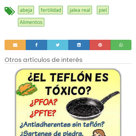
abeja
fertilidad
jalea real
piel
Alimentos
Otros artículos de interés