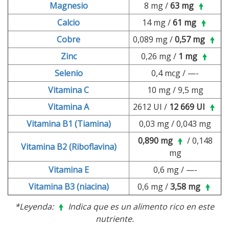
Magnesio
8 mg /
63 mg
Calcio
14 mg /
61 mg
Cobre
0,089 mg /
0,57 mg
Zinc
0,26 mg /
1 mg
Selenio
0,4 mcg / —-
Vitamina C
10 mg / 9,5 mg
Vitamina A
2612 UI /
12 669 UI
Vitamina B1 (Tiamina)
0,03 mg / 0,043 mg
0,890 mg
/ 0,148
Vitamina B2 (Riboflavina)
mg
Vitamina E
0,6 mg / —-
Vitamina B3 (niacina)
0,6 mg /
3,58 mg
*Leyenda:
Indica que es un alimento rico en este
nutriente.