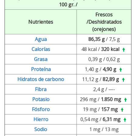
100 gr.
/
Frescos
Nutrientes
/
Deshidratados
(orejones)
Agua
86,35 g
/ 7,5 g
Calorías
48 kcal /
320 kcal
Grasa
0,39 g / 0,62 g
Proteína
1,40 g /
4,90 g
Hidratos de carbono
11,12 g /
82,89 g
Fibra
2,4 g / —-
Potasio
296 mg /
1.850 mg
Fósforo
19 mg /
157 mg
Hierro
0,54 mg /
6,31 mg
Sodio
1 mg / 13 mg