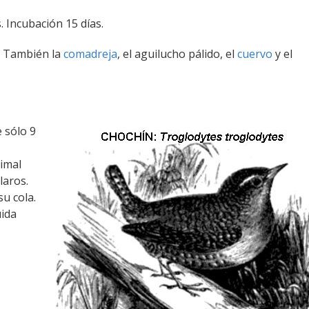
 Incubación 15 días.
. También la
comadreja
, el aguilucho pálido, el
cuervo
y el
 sólo 9
imal
laros.
u cola.
uida