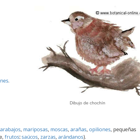
ines
.
Dibujo de chochín
carabajos
,
mariposas
,
moscas
,
arañas
,
opiliones
, pequeñas
e,
frutos
:
saúcos
,
zarzas
,
arándanos
).