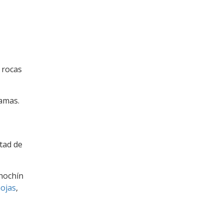
s rocas
amas.
tad de
hochín
ojas
,