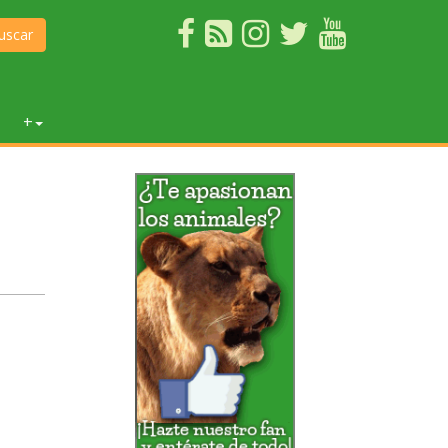
uscar
+