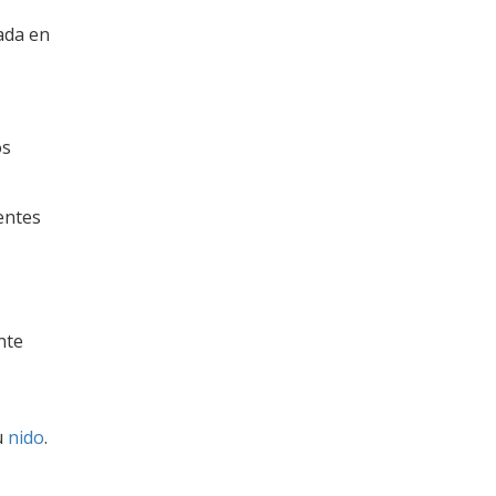
nada en
os
entes
nte
u
nido
.