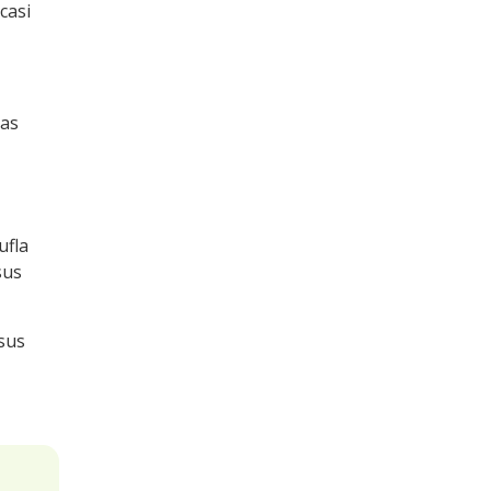
casi
las
ufla
sus
 sus