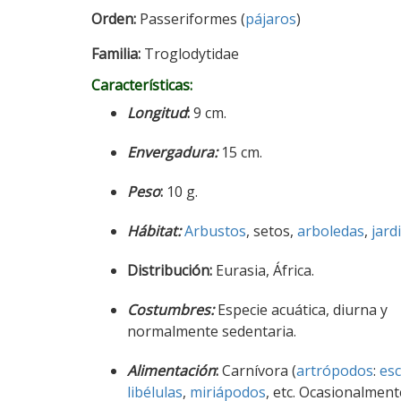
Orden:
Passeriformes (
pájaros
)
Familia:
Troglodytidae
Características:
Longitud
:
9 cm.
Envergadura:
15 cm.
Peso
:
10 g.
Hábitat:
Arbustos
, setos,
arboledas
,
jard
Distribución:
Eurasia, África.
Costumbres:
Especie acuática, diurna y
normalmente sedentaria.
Alimentación
:
Carnívora (
artrópodos
:
es
libélulas
,
miriápodos
, etc. Ocasionalment