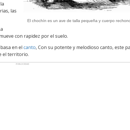
la
ias, las
El chochín es un ave de talla pequeña y cuerpo rechon
za
mueve con rapidez por el suelo.
 basa en el
canto
, Con su potente y melodioso canto, este paj
el territorio.