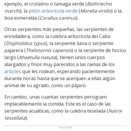
ejemplo, el crotalino o tamaga verde (
Bothriechis
marchi
), la
pitón arborícola verde
(
Morelia viridis
) o la
boa esmeralda (
Corallus caninus
).
Otras serpientes más pequeñas, las serpientes de
enredadera, como la culebra arborícola del Cabo
(
Dispholidus typus
), la serpiente liana o serpiente
pajarera (
Thelotornis capensis
) o la serpiente de hocico
largo (
Ahaetulla nasuta
), tienen unos cuerpos
alargados y finos muy parecidos a las ramas de los
árboles
que les rodean, esperando pacientemente
durante horas hasta que se acerquen a ellas algún
animal de su agrado, como un pájaro.
En cambio, unas cuantas serpientes persiguen
implacablemente la comida. Este es el caso de las
serpientes acuáticas, como la culebra teselada (
Natrix
tessellata
).