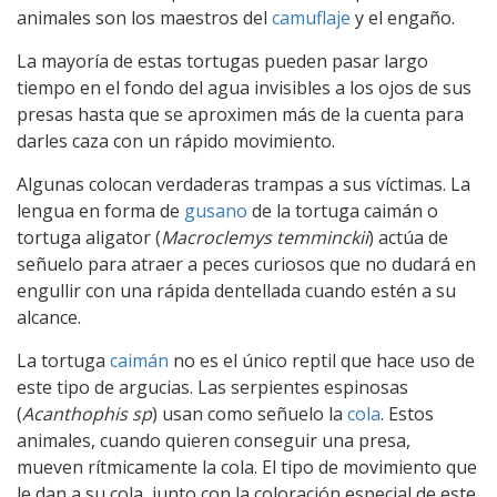
animales son los maestros del
camuflaje
y el engaño.
La mayoría de estas tortugas pueden pasar largo
tiempo en el fondo del agua invisibles a los ojos de sus
presas hasta que se aproximen más de la cuenta para
darles caza con un rápido movimiento.
Algunas colocan verdaderas trampas a sus víctimas. La
lengua en forma de
gusano
de la tortuga caimán o
tortuga aligator (
Macroclemys temminckii
) actúa de
señuelo para atraer a peces curiosos que no dudará en
engullir con una rápida dentellada cuando estén a su
alcance.
La tortuga
caimán
no es el único reptil que hace uso de
este tipo de argucias. Las serpientes espinosas
(
Acanthophis sp
) usan como señuelo la
cola
. Estos
animales, cuando quieren conseguir una presa,
mueven rítmicamente la cola. El tipo de movimiento que
le dan a su cola, junto con la coloración especial de este