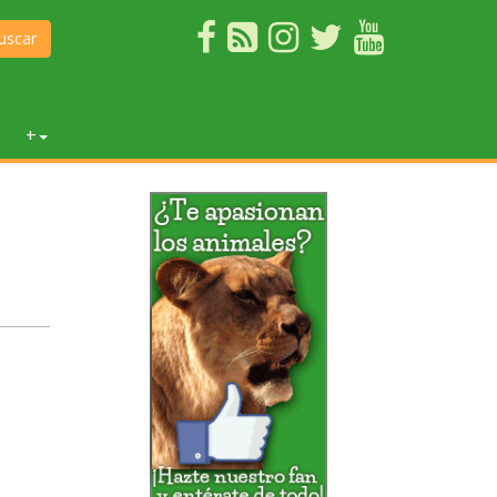
uscar
+