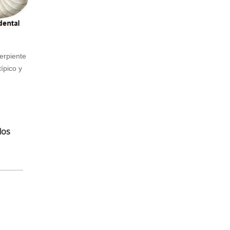
serpiente
ípico y
los