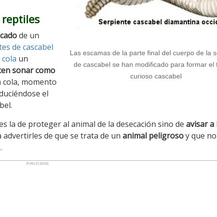
 reptiles
icado
de un
tes de cascabel
Las escamas de la parte final del cuerpo de la 
a
cola
un
de cascabel se han modificado para formar el t
cen sonar como
curioso cascabel
a cola, momento
duciéndose el
bel.
es la de proteger al animal de la desecación sino de
avisar a 
 advertirles de que se trata de un
animal peligroso
y que no
.