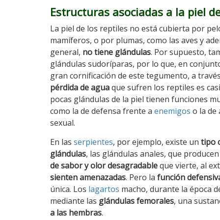
Estructuras asociadas a la piel de
La piel de los reptiles no está cubierta por pe
mamíferos, o por plumas, como las aves y ade
general,
no tiene glándulas
. Por supuesto, ta
glándulas sudoríparas, por lo que, en conjunt
gran cornificación de este tegumento, a través 
pérdida de agua
que sufren los reptiles es casi
pocas glándulas de la piel tienen funciones m
como la de defensa frente a
enemigos
o la de 
sexual.
En las
serpientes
, por ejemplo, existe un
tipo 
glándulas
, las glándulas anales, que produce
de sabor y olor desagradable
que vierte, al e
sienten amenazadas
. Pero la
función defensiv
única. Los
lagartos
macho, durante la época de 
mediante las
glándulas femorales
, una sustan
a las hembras
.