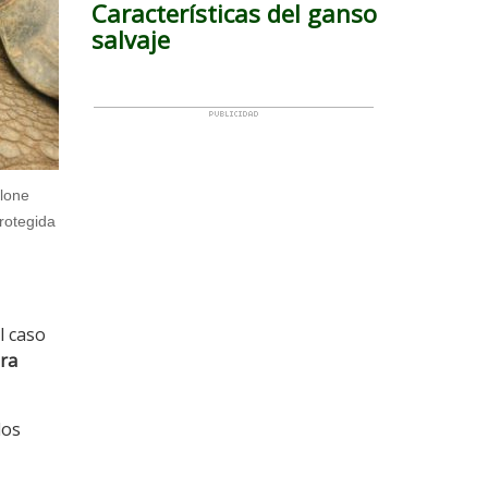
Características del ganso
salvaje
elone
protegida
el caso
ra
los