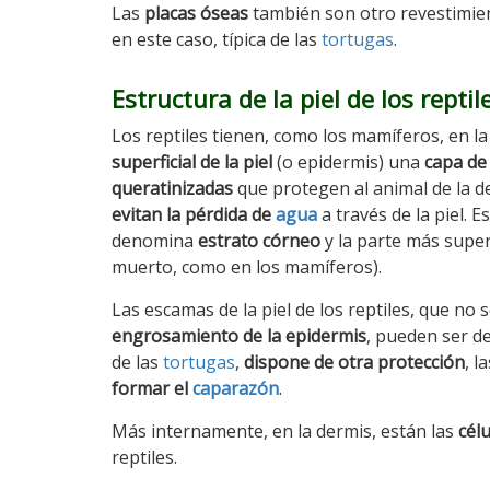
Las
placas óseas
también son otro revestimient
en este caso, típica de las
tortugas
.
Estructura de la piel de los reptil
Los reptiles tienen, como los mamíferos, en l
superficial de la piel
(o epidermis) una
capa de 
queratinizadas
que protegen al animal de la d
evitan la pérdida de
agua
a través de la piel. E
denomina
estrato córneo
y la parte más superf
muerto, como en los mamíferos).
Las escamas de la piel de los reptiles, que no 
engrosamiento de la epidermis
, pueden ser d
de las
tortugas
,
dispone de otra protección
, l
formar el
caparazón
.
Más internamente, en la dermis, están las
cél
reptiles.