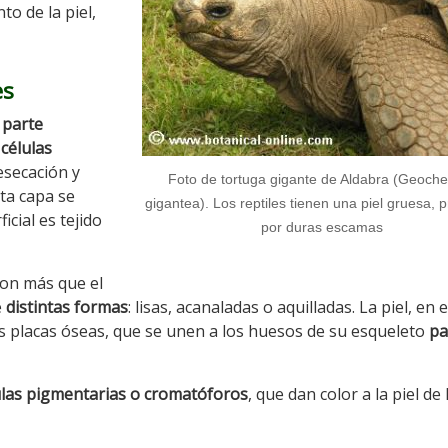
o de la piel,
es
a
parte
células
esecación y
Foto de tortuga gigante de Aldabra (Geoch
sta capa se
gigantea). Los reptiles tienen una piel gruesa, 
icial es tejido
por duras escamas
son más que el
e
distintas formas
: lisas, acanaladas o aquilladas. La piel, en 
as placas óseas, que se unen a los huesos de su esqueleto
pa
ulas pigmentarias o cromatóforos
, que dan color a la piel de 