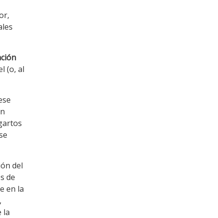
or,
ales
ción
 (o, al
ese
in
agartos
se
ión del
es de
e en la
,
 la