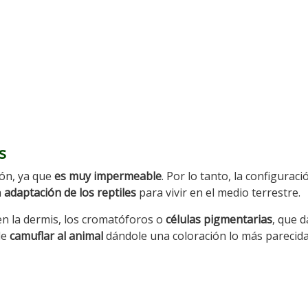
s
ión, ya que
es muy impermeable
. Por lo tanto, la configuraci
a
adaptación de los reptiles
para vivir en el medio terrestre.
 en la dermis, los cromatóforos o
células pigmentarias
, que d
de
camuflar al animal
dándole una coloración lo más parecid