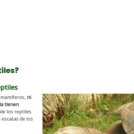
tiles?
eptiles
s mamíferos,
ni
a tienen
de los reptiles
 escatas de los