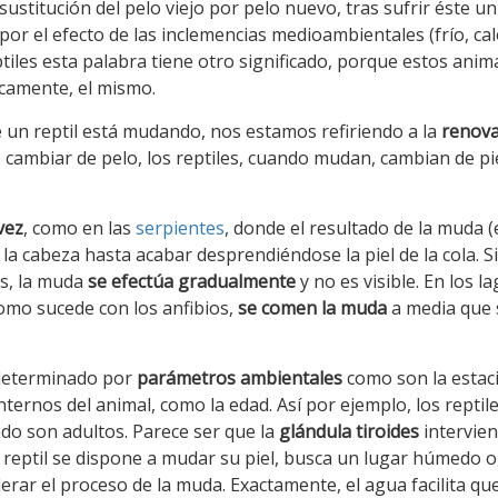
sustitución del pelo viejo por pelo nuevo, tras sufrir éste un
or el efecto de las inclemencias medioambientales (frío, cal
ptiles esta palabra tiene otro significado, porque estos anim
icamente, el mismo.
 un reptil está mudando, nos estamos refiriendo a la
renova
e cambiar de pelo, los reptiles, cuando mudan, cambian de piel
vez
, como en las
serpientes
, donde el resultado de la muda (
la cabeza hasta acabar desprendiéndose la piel de la cola. S
os, la muda
se efectúa gradualmente
y no es visible. En los l
omo sucede con los anfibios,
se comen la muda
a media que 
determinado por
parámetros ambientales
como son la estac
ernos del animal, como la edad. Así por ejemplo, los reptil
o son adultos. Parece ser que la
glándula tiroides
intervien
reptil se dispone a mudar su piel, busca un lugar húmedo o
erar el proceso de la muda. Exactamente, el agua facilita que