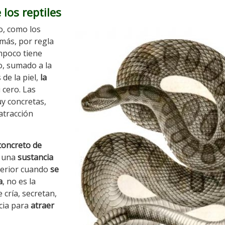
 los reptiles
lo, como los
más, por regla
mpoco tiene
o, sumado a la
de la piel,
la
 cero. Las
uy concretas,
atracción
concreto de
n una
sustancia
xterior cuando
se
a
, no es la
cría, secretan,
cia para
atraer