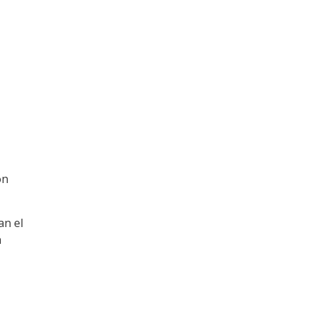
ón
an el
a