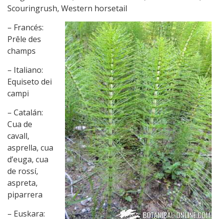
Scouringrush, Western horsetail
– Francés:
Prêle des
champs
– Italiano:
Equiseto dei
campi
– Catalán:
Cua de
cavall,
asprella, cua
d’euga, cua
de rossí,
aspreta,
piparrera
– Euskara: