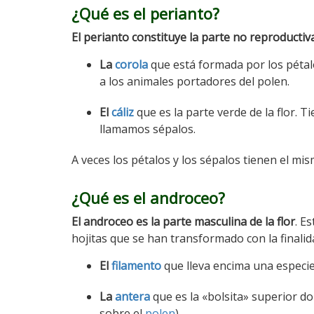
¿Qué es el perianto?
El perianto constituye la parte no reproductiva
La
corola
que está formada por los pétalo
a los animales portadores del polen.
El
cáliz
que es la parte verde de la flor. T
llamamos sépalos.
A veces los pétalos y los sépalos tienen el m
¿Qué es el androceo?
El androceo es la parte masculina de la flor
. E
hojitas que se han transformado con la finalid
El
filamento
que lleva encima una especie
La
antera
que es la «bolsita» superior d
sobre el
polen
)