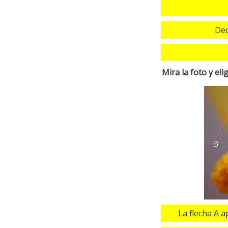
Dec
Mira la foto y el
La flecha A 