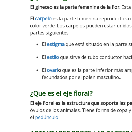
El gineceo es la parte femenina de la flor
. Est
El
carpelo
es la parte femenina reproductora de
color verde. Los carpelos pueden estar unidos 
partes siguientes:
El
estigma
que está situado en la parte s
El
estilo
que sirve de tubo conductor haci
El
ovari
o
que es la parte inferior más am
fecundados por el polen masculino..
¿Que es el eje floral?
El eje floral
es la estructura que soporta las par
óvulos de los animales. Tiene forma de copa y
el
pedúnculo