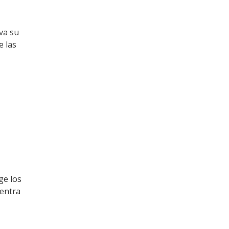
va su
e las
ge los
uentra