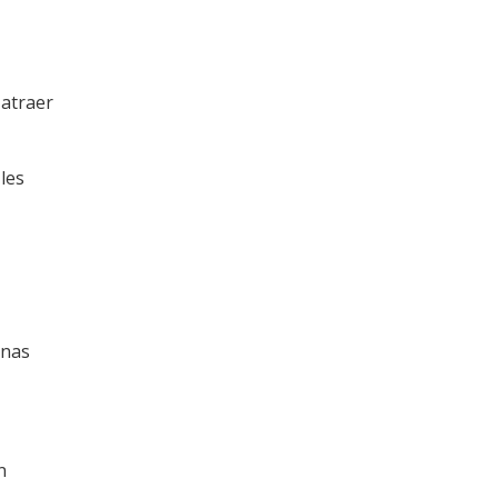
 atraer
 les
unas
n