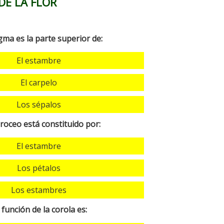
DE LA FLOR
igma es la parte superior de:
El estambre
El carpelo
Los sépalos
roceo está constituido por:
El estambre
Los pétalos
Los estambres
 función de la corola es: