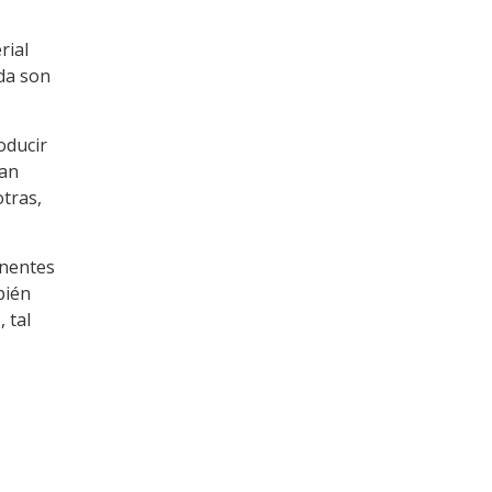
rial
da son
oducir
man
otras,
onentes
bién
 tal