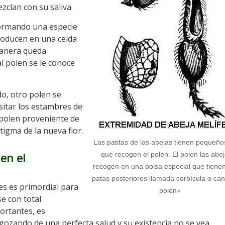
ezclan con su saliva.
formando una especie
troducen en una celda
manera queda
l polen se le conoce
o, otro polen se
sitar los estambres de
l polen proveniente de
tigma de la nueva flor.
Las patitas de las abejas tienen pequeño
 en el
que recogen el polen. El polen las abej
recogen en una bolsa especial que tienen
patas posteriores llamada corbícula o ca
es es primordial para
polen»
e con total
ortantes, es
gozando de una perfecta salud y su existencia no se vea