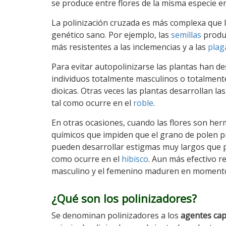
se produce entre flores de la misma especie e
La polinización cruzada es más complexa que 
genético sano. Por ejemplo, las
semillas
produc
más resistentes a las inclemencias y a las
plag
Para evitar autopolinizarse las plantas han d
individuos totalmente masculinos o totalmen
dioicas. Otras veces las plantas desarrollan l
tal como ocurre en el
roble
.
En otras ocasiones, cuando las flores son her
químicos que impiden que el grano de polen pr
pueden desarrollar estigmas muy largos que po
como ocurre en el
hibisco
. Aun más efectivo r
masculino y el femenino maduren en momento
¿Qué son los polinizadores?
Se denominan polinizadores a los
agentes cap