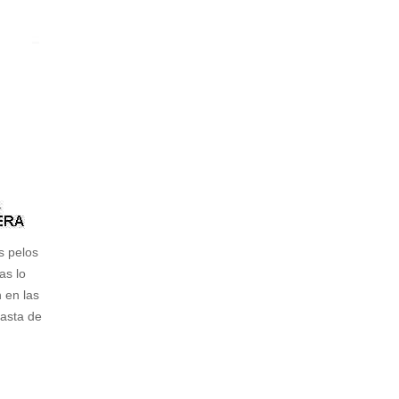
s pelos
as lo
 en las
nasta de