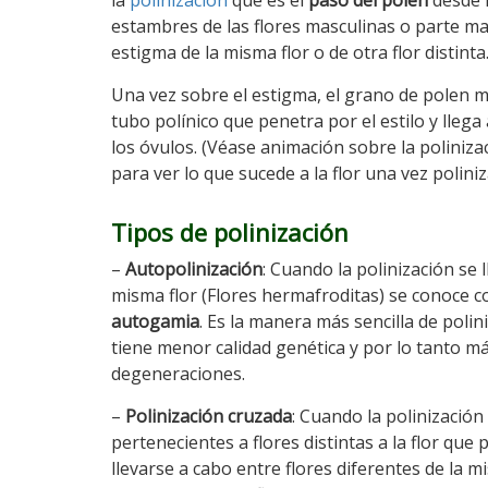
la
polinización
que es el
paso del polen
desde l
estambres de las flores masculinas o parte mas
estigma de la misma flor o de otra flor distinta
Una vez sobre el estigma, el grano de polen 
tubo polínico que penetra por el estilo y lleg
los óvulos. (Véase animación sobre la poliniza
para ver lo que sucede a la flor una vez polini
Tipos de polinización
–
Autopolinización
: Cuando la polinización se 
misma flor (Flores hermafroditas) se conoce
autogamia
. Es la manera más sencilla de polin
tiene menor calidad genética y por lo tanto má
degeneraciones.
–
Polinización cruzada
: Cuando la polinización 
pertenecientes a flores distintas a la flor qu
llevarse a cabo entre flores diferentes de la