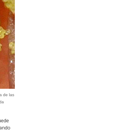
a de las
rda
uede
uando