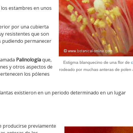
de los estambres en unos
erior por una cubierta
uy resistentes que son
es pudiendo permanecer
 llamada
Palinología
que,
Estigma blanquecino de una flor de
c
enes y otros aspectos de
rodeado por muchas anteras de polen 
pertenecen los pólenes
lantas existieron en un periodo determinado en un lugar
e producirse previamente