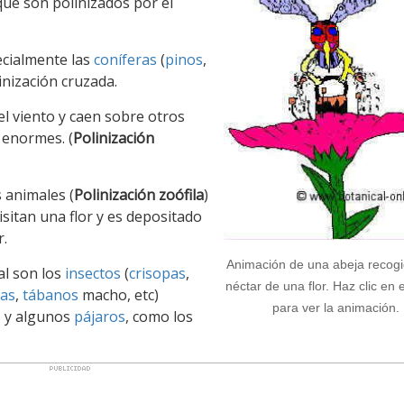
 que son polinizados por el
cialmente las
coníferas
(
pinos
,
inización cruzada.
l viento y caen sobre otros
 enormes. (
Polinización
s animales (
Polinización zoófila
)
isitan una flor y es depositado
r.
Animación de una abeja recogi
al son los
insectos
(
crisopas
,
néctar de una flor. Haz clic en e
pas
,
tábanos
macho, etc)
para ver la animación.
) y algunos
pájaros
, como los