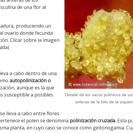
as anteras de los
culina de una flor al
.
madura, produciendo un
a al ovario donde fecunda
ción. Clicar sobre la imagen
zada)
lleva a cabo dentro de una
 como
autopolinización o
ización, aunque es la que
s susceptible a posibles
Detalle de los sacos polínicos de un
anteras de la foto de la izquie
se lleva a cabo entre flores
e pertenece el polen se denomina
polinización cruzada
. Esta p
 misma planta, en cuyo caso se conoce como geitonogamia. C