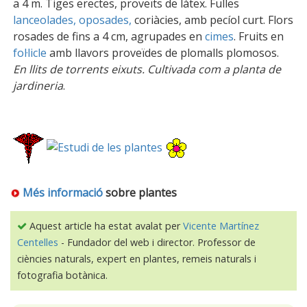
a 4 m. Tiges erectes, proveïts de làtex. Fulles
lanceolades, oposades,
coriàcies, amb pecíol curt. Flors
rosades de fins a 4 cm, agrupades en
cimes
. Fruits en
fol·licle
amb llavors proveïdes de plomalls plomosos.
En llits de torrents eixuts. Cultivada com a planta de
jardineria
.
Més informació
sobre plantes
Aquest article ha estat avalat per
Vicente Martínez
Centelles
- Fundador del web i director. Professor de
ciències naturals, expert en plantes, remeis naturals i
fotografia botànica.