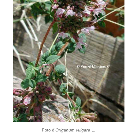
Foto d’
Origanum vulgare
L.