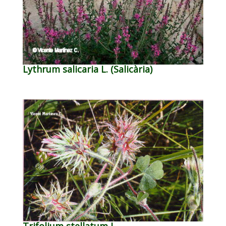
Lythrum salicaria L. (Salicària)
Trifolium stellatum L.