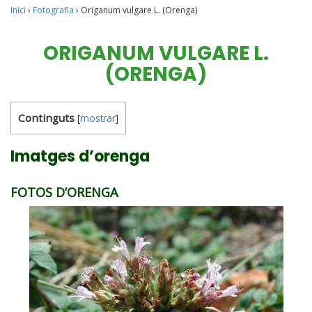
Inici
›
Fotografia
›
Origanum vulgare L. (Orenga)
ORIGANUM VULGARE L.
(ORENGA)
Continguts
[
mostrar
]
Imatges d’orenga
FOTOS D’ORENGA