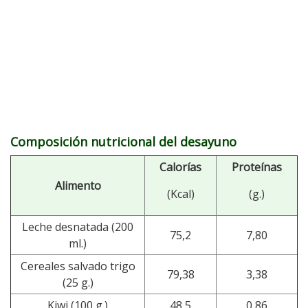
Composición nutricional del desayuno
Calorías
Proteínas
Alimento
(Kcal)
(g.)
Leche desnatada (200
75,2
7,80
ml.)
Cereales salvado trigo
79,38
3,38
(25 g.)
Kiwi (100 g.)
48,5
0,86