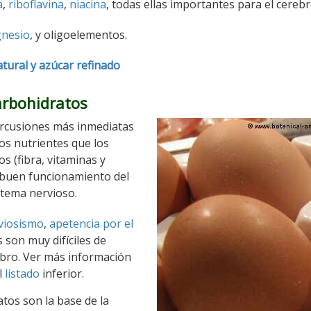
a
,
riboflavina
,
niacina
, todas ellas importantes para el cerebr
nesio
, y oligoelementos.
atural y azúcar refinado
carbohidratos
percusiones más inmediatas
os nutrientes que los
 (fibra, vitaminas y
 buen funcionamiento del
stema nervioso.
viosismo
,
apetencia por el
 son muy difíciles de
rebro. Ver más información
l
listado
inferior.
atos son la base de la