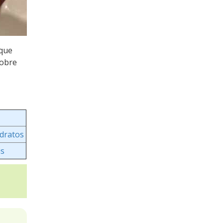
 que
sobre
idratos
is