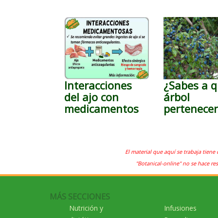
Interacciones
¿Sabes a 
del ajo con
árbol
medicamentos
pertenece
El material que aquí se trabaja tiene 
"Botanical-online" no se hace re
MÁS SECCIONES
Nutrición y
Infusiones