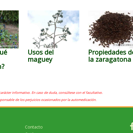
qué
Usos del
Propiedades d
maguey
la zaragatona
n?
carácter informativo. En caso de duda, consúltese con el facultativo.
sponsable de los perjuicios ocasionados por la automedicación.
Contacto