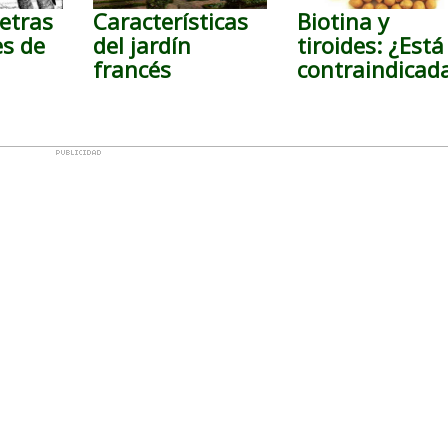
etras
Características
Biotina y
es de
del jardín
tiroides: ¿Está
francés
contraindicad