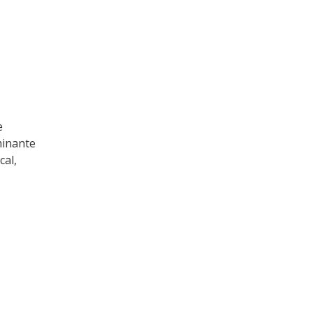
e
minante
cal,