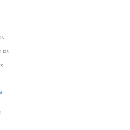
as
e las
us
ja
o