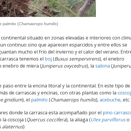
e palmito (
Chamaerops humilis
)
al continental situado en zonas elevadas e interiores con clim
un continuo sino que aparecen esparcidos y entre ellos se
antan mucho el frío del invierno y el calor del verano. Entr
a carrasca tenemos el
boj
(
Buxus sempervirens
), el enebro
o enebro de miera (
Juniperus oxycedrus
), la
sabina
(
Juniper
e paso entre la encina litoral y la continental. En este tipo de
ás de carrascas y encinas, con otras plantas como la
cosco
e gnidium
), el
palmito
(
Chamaerops humilis
),
acebuche
, etc.
ares donde la carrasca esta acompañado por el
pino carrasc
 la coscoja (
Quercus coccifera
), la aliaga (
Ulex parviflorus
o
 alaternus
)