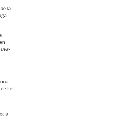
de la
laga
a
 en
 uva-
 una
 de los
ecia