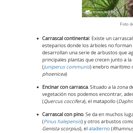
Foto d
Carrascal continenta
l: Existe un carrasc
esteparios donde los árboles no forman 
desarrollan una serie de arbustos que agu
principales plantas que crecen junto a l
(
Juniperus communis
) enebro marítimo 
phoenicea
)
Encinar con carrasca
. Situado a la zona d
vegetación nos podemos encontrar, adem
(
Quercus coccifera
), el matapollo (
Daphn
Carrascal con pino
. Se da en muchos lug
(
Pinus halepensis
) y otros arbustos como
Genista scorpius
), el
aladierno
(
Rhamnus