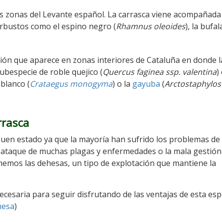
tas zonas del Levante español. La carrasca viene acompañada 
arbustos como el espino negro (
Rhamnus oleoides
), la bufa
ción que aparece en zonas interiores de Cataluña en donde l
ubespecie de roble quejico (
Quercus faginea ssp. valentina
)
blanco (
Crataegus monogyma
) o la
gayuba
(
Arctostaphylos
rrasca
buen estado ya que la mayoría han sufrido los problemas de
el ataque de muchas plagas y enfermedades o la mala gestión
nemos las dehesas, un tipo de explotación que mantiene la
ecesaria para seguir disfrutando de las ventajas de esta esp
hesa
)