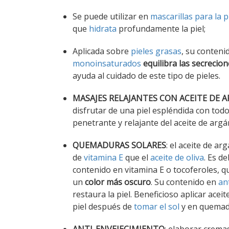
Se puede utilizar en
mascarillas para la p
que
hidrata
profundamente la piel;
Aplicada sobre
pieles grasas
, su conteni
monoinsaturados
equilibra las secrecio
ayuda al cuidado de este tipo de pieles.
MASAJES RELAJANTES CON ACEITE DE 
disfrutar de una piel espléndida con tod
penetrante y relajante del aceite de argá
QUEMADURAS SOLARES
: el aceite de ar
de
vitamina E
que el
aceite de oliva
. Es d
contenido en vitamina E o tocoferoles, q
un
color más oscuro
. Su contenido en
an
restaura la piel. Beneficioso aplicar acei
piel después de
tomar el sol
y en quemad