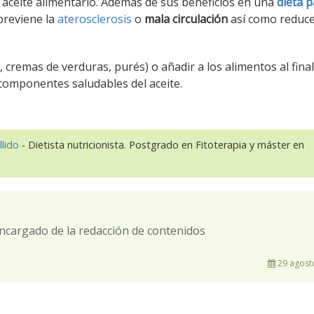
o aceite alimentario. Además de sus beneficios en una
dieta p
previene la
aterosclerosis
o
mala circulación
así como reduce
 cremas de verduras, purés) o añadir a los alimentos al final
componentes saludables del aceite.
llido
- Dietista nutricionista. Postgrado en Fitoterapia y máster en
ncargado de la redacción de contenidos
29 agost