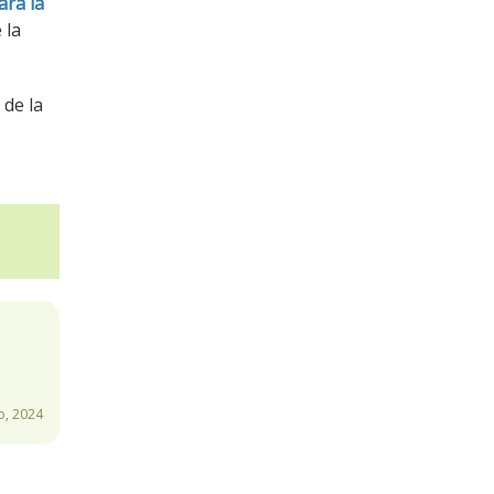
ara la
 la
 de la
o, 2024