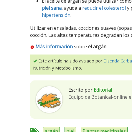
El aceite de argán se puede utilizar com
piel sana
, ayuda a
reducir el colesterol
y 
hipertensión
.
Utilizar en ensaladas, cocciones suaves (sopas,
cocción. Las altas temperaturas degradan los 
Más información
sobre
el argán
.
Este artículo ha sido avalado por
Elisenda Carba
Nutrición y Metabolismo.
Escrito por
Editorial
Equipo de Botanical-online e
argán
piel
Plantas medicinales