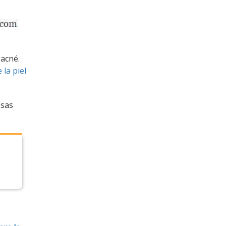
 acné.
 la piel
osas