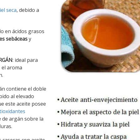
iel seca
, debido a
do en ácidos grasos
nes sebáceas
y
ARGÁN
: ideal para
o el aroma
n.
gán contiene el doble
ebido al elevado
ue este aceite posee
tioxidantes
te de argán sobre la
uras.