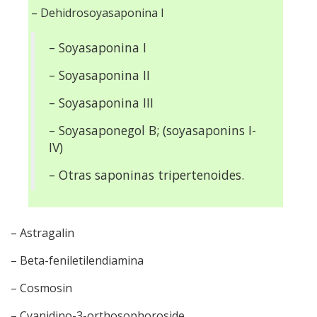
– Dehidrosoyasaponina I
– Soyasaponina I
– Soyasaponina II
– Soyasaponina III
– Soyasaponegol B; (soyasaponins I-
IV)
– Otras saponinas tripertenoides.
– Astragalin
– Beta-feniletilendiamina
– Cosmosin
– Cyanidino-3-orthosophoroside