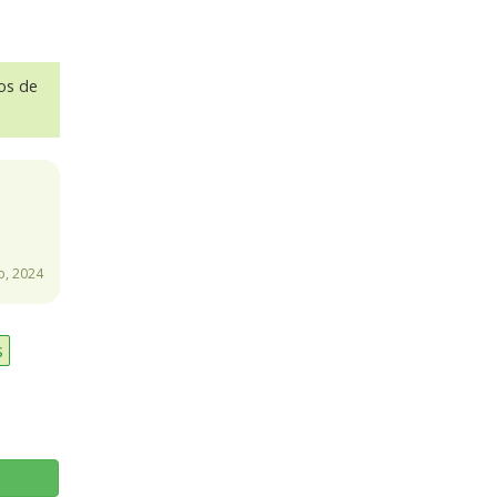
sos de
o, 2024
s