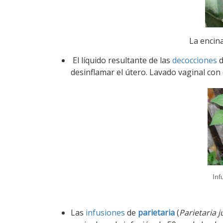
La encina
El líquido resultante de las
decocciones
d
desinflamar el útero. Lavado vaginal con 
Inf
Las
infusiones
de
parietaria
(
Parietaria j