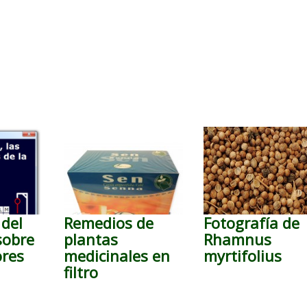
del
Remedios de
Fotografía de
sobre
plantas
Rhamnus
ores
medicinales en
myrtifolius
filtro