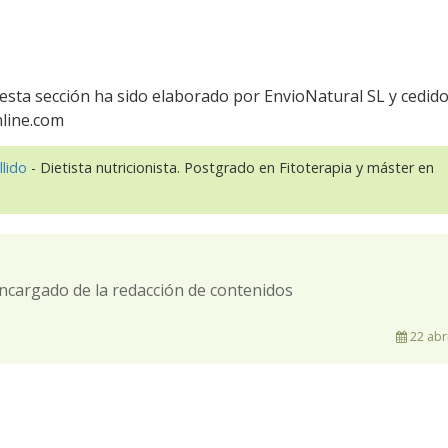
esta sección ha sido elaborado por EnvioNatural SL y cedid
nline.com
llido
- Dietista nutricionista. Postgrado en Fitoterapia y máster en
ncargado de la redacción de contenidos
22 abri