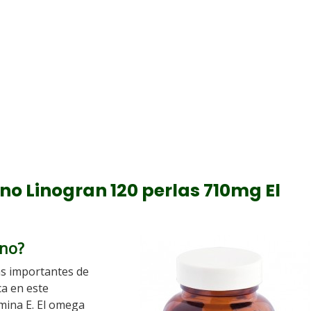
ino Linogran 120 perlas 710mg El
ino?
s importantes de
ca en este
mina E. El omega