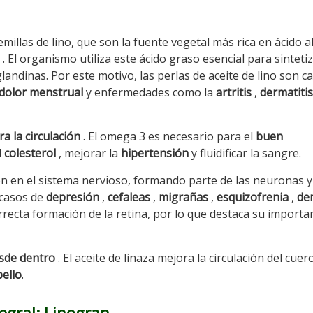
millas de lino, que son la fuente vegetal más rica en ácido a
. El organismo utiliza este ácido graso esencial para sinteti
landinas. Por este motivo, las perlas de aceite de lino son c
dolor menstrual
y enfermedades como la
artritis
,
dermatitis
a la circulación
. El omega 3 es necesario para el
buen
l
colesterol
, mejorar la
hipertensión
y fluidificar la sangre.
n en el sistema nervioso, formando parte de las neuronas y
 casos de
depresión
,
cefaleas
,
migrañas
,
esquizofrenia
,
de
orrecta formación de la retina, por lo que destaca su importa
esde dentro
. El aceite de linaza mejora la circulación del cuer
bello
.
tegral: Linogran