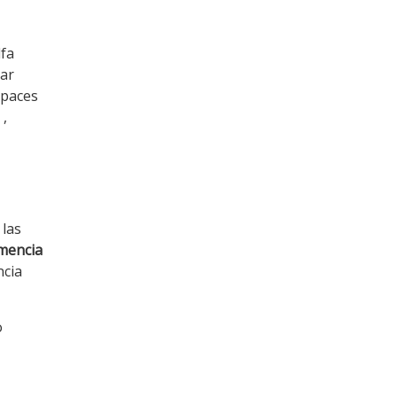
lfa
zar
apaces
,
 las
mencia
ncia
o