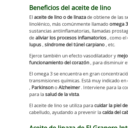
Beneficios del aceite de lino
El
aceite de lino o de linaza
de obtiene de las se
linolénico, más comúnmente llamado
omega 3
sustancias antiinflamatorias, llamadas prostag
de
aliviar los procesos inflamatorios
, como el
lupus
,
síndrome del túnel carpiano
, etc.
Ejerce también un efecto vasodilatador y
mejor
funcionamiento del corazón
, para disminuir e
El omega 3 se encuentra en gran concentració
transmisiones químicas. Está muy indicado en
,
Parkinson
o
Alzheimer
. Interviene para la c
para la
salud de la vista
.
El aceite de lino se utiliza para
cuidar la piel d
cabelludo, ayudando a prevenir la
caída del ca
Aceite de linaza de El Granero In