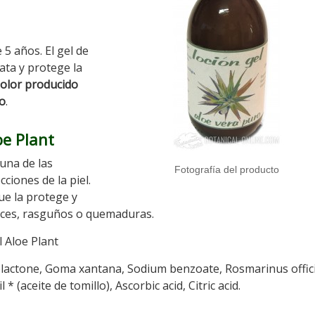
5 años. El gel de
ata y protege la
 dolor producido
do
.
oe Plant
 una de las
Fotografía del producto
ciones de la piel.
que la protege y
trices, rasguños o quemaduras.
l Aloe Plant
olactone, Goma xantana, Sodium benzoate, Rosmarinus offici
 (aceite de tomillo), Ascorbic acid, Citric acid.