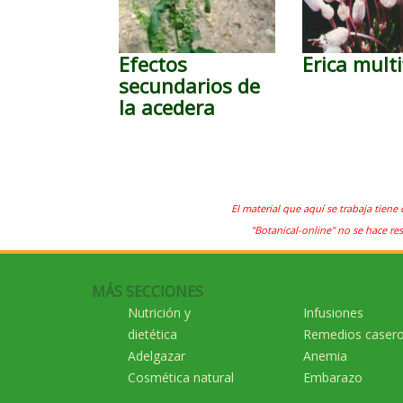
Efectos
Erica multi
secundarios de
la acedera
El material que aquí se trabaja tiene 
"Botanical-online" no se hace re
MÁS SECCIONES
Nutrición y
Infusiones
dietética
Remedios caser
Adelgazar
Anemia
Cosmética natural
Embarazo