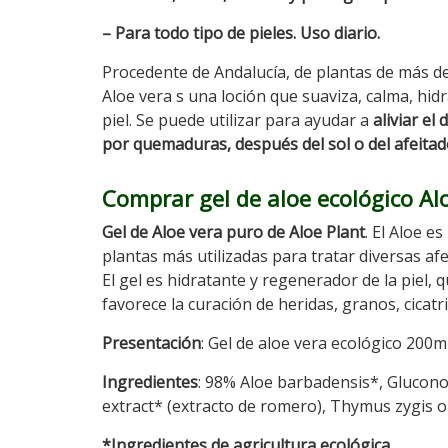
– Para todo tipo de pieles. Uso diario.
Procedente de Andalucía, de plantas de más de 
Aloe vera s una loción que suaviza, calma, hidr
piel. Se puede utilizar para ayudar a
aliviar el
por quemaduras, después del sol o del afeita
Comprar gel de aloe ecológico Al
Gel de Aloe vera puro de Aloe Plant
. El Aloe es
plantas más utilizadas para tratar diversas afec
El gel es hidratante y regenerador de la piel, 
favorece la curación de heridas, granos, cica
Presentación
: Gel de aloe vera ecológico 200m
Ingredientes
: 98% Aloe barbadensis*, Glucon
extract* (extracto de romero), Thymus zygis oil *
*Ingredientes de agricultura ecológica