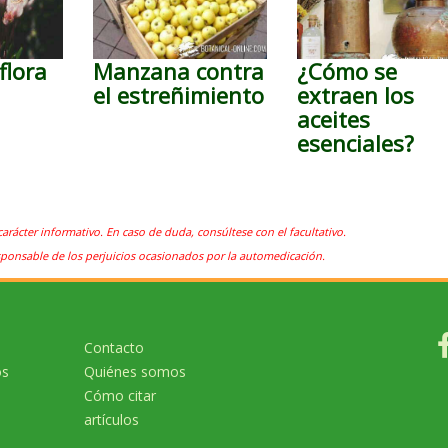
flora
Manzana contra
¿Cómo se
el estreñimiento
extraen los
aceites
esenciales?
carácter informativo. En caso de duda, consúltese con el facultativo.
sponsable de los perjuicios ocasionados por la automedicación.
Contacto
os
Quiénes somos
Cómo citar
artículos