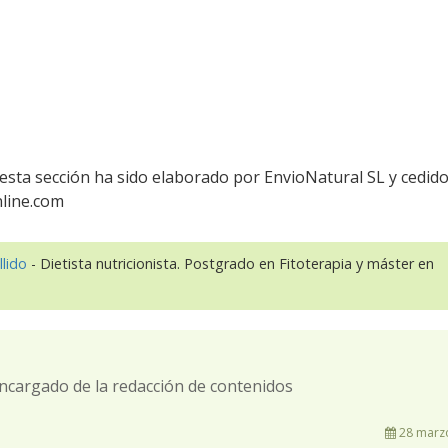
esta sección ha sido elaborado por EnvioNatural SL y cedid
nline.com
llido
- Dietista nutricionista. Postgrado en Fitoterapia y máster en
ncargado de la redacción de contenidos
28 marzo