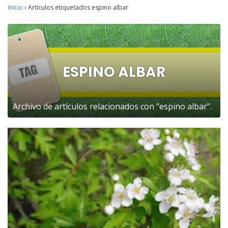
Inicio
›
Artículos etiquetados espino albar
ESPINO ALBAR
Archivo de artículos relacionados con "espino albar".