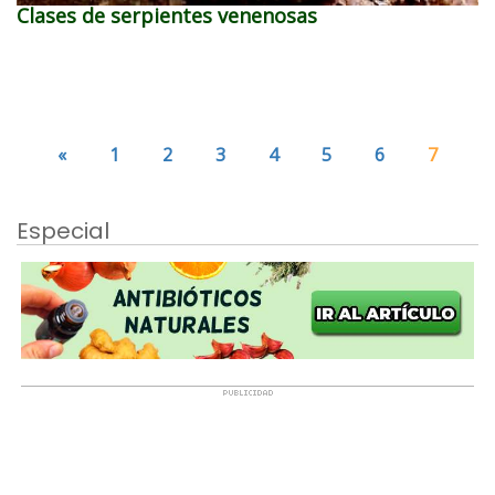
Clases de serpientes venenosas
«
1
2
3
4
5
6
7
Especial