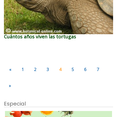
Cuántos años viven las tortugas
«
1
2
3
4
5
6
7
»
Especial