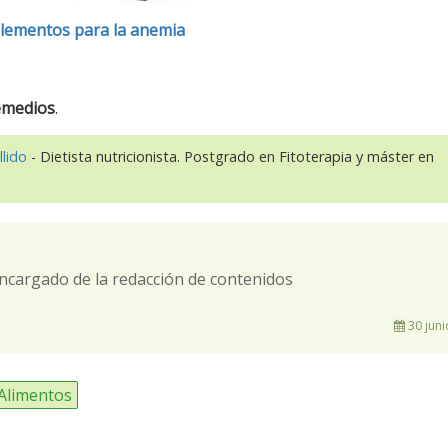
lementos para la anemia
remedios
.
llido
- Dietista nutricionista. Postgrado en Fitoterapia y máster en
ncargado de la redacción de contenidos
30 juni
Alimentos