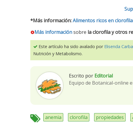
Sup
*Más información:
Alimentos ricos en clorofila
Más información
sobre
la clorofila y otros 
Este artículo ha sido avalado por
Elisenda Carba
Nutrición y Metabolismo.
Escrito por
Editorial
Equipo de Botanical-online e
anemia
clorofila
propiedades