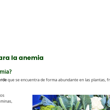
para la anemia
emia?
erde
que se encuentra de forma abundante en las plantas, fr
dos
taminas,