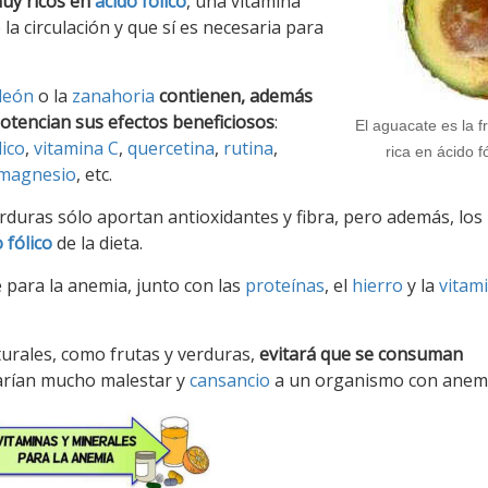
muy ricos en
ácido fólico
, una vitamina
a circulación y que sí es necesaria para
 león
o la
zanahoria
contienen, además
potencian sus efectos beneficiosos
:
El aguacate es la f
lico
,
vitamina C
,
quercetina
,
rutina
,
rica en ácido fó
magnesio
, etc.
rduras sólo aportan antioxidantes y fibra, pero además, los
 fólico
de la dieta.
para la anemia, junto con las
proteínas
, el
hierro
y la
vitam
turales, como frutas y verduras,
evitará que se consuman
arían mucho malestar y
cansancio
a un organismo con anemi