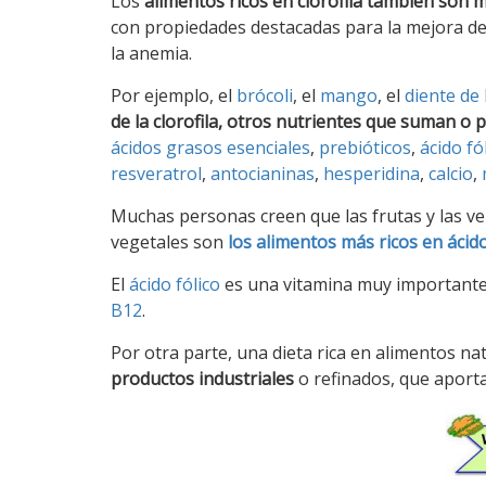
Los
alimentos ricos en clorofila también son 
con propiedades destacadas para la mejora de l
la anemia.
Por ejemplo, el
brócoli
, el
mango
, el
diente de
de la clorofila, otros nutrientes que suman o 
ácidos grasos esenciales
,
prebióticos
,
ácido fó
resveratrol
,
antocianinas
,
hesperidina
,
calcio
,
Muchas personas creen que las frutas y las ve
vegetales son
los alimentos más ricos en ácido
El
ácido fólico
es una vitamina muy importante 
B12
.
Por otra parte, una dieta rica en alimentos na
productos industriales
o refinados, que aport