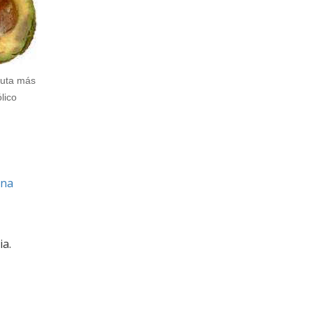
ruta más
lico
ina
a.