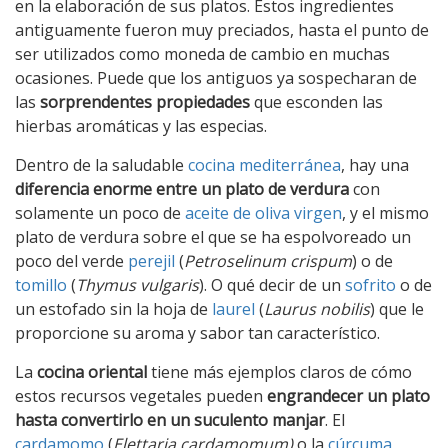
en la elaboración de sus platos. Estos ingredientes
antiguamente fueron muy preciados, hasta el punto de
ser utilizados como moneda de cambio en muchas
ocasiones. Puede que los antiguos ya sospecharan de
las
sorprendentes propiedades
que esconden las
hierbas aromáticas y las especias.
Dentro de la saludable
cocina mediterránea
, hay una
diferencia enorme entre un plato de verdura
con
solamente un poco de
aceite de oliva virgen
, y el mismo
plato de verdura sobre el que se ha espolvoreado un
poco del verde
perejil
(
Petroselinum crispum
) o de
tomillo
(
Thymus vulgaris
). O qué decir de un
sofrito
o de
un estofado sin la hoja de
laurel
(
Laurus nobilis
) que le
proporcione su aroma y sabor tan característico.
La
cocina oriental
tiene más ejemplos claros de cómo
estos recursos vegetales pueden
engrandecer un plato
hasta convertirlo en un suculento manjar
. El
cardamomo
(
Elettaria cardamomum)
o la
cúrcuma