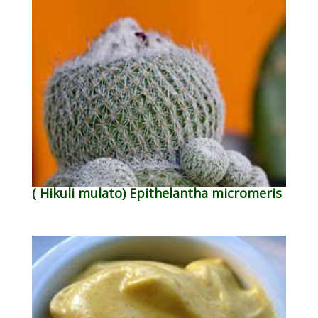
( Hikuli mulato) Epithelantha micromeris