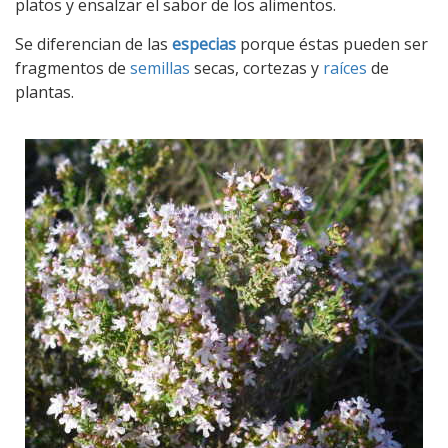
platos y ensalzar el sabor de los alimentos.
Se diferencian de las
especias
porque éstas pueden ser
fragmentos de
semillas
secas, cortezas y
raíces
de
plantas.