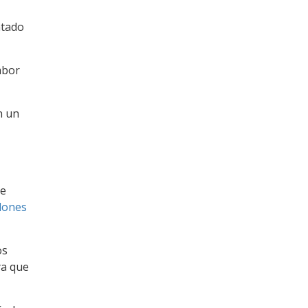
ntado
abor
n un
te
dones
os
ya que