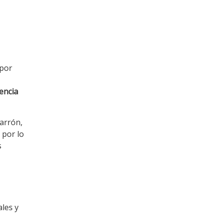
 por
iencia
arrón,
 por lo
s
ales y