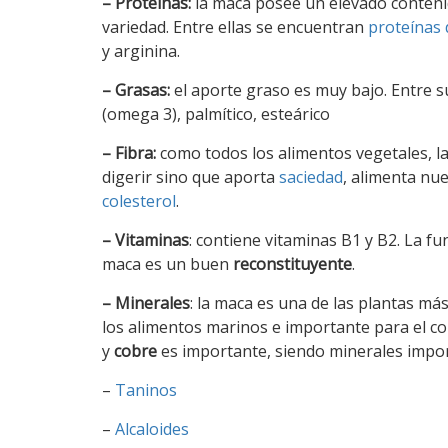
– Proteínas:
la maca posee un elevado contenid
variedad. Entre ellas se encuentran
proteínas 
y arginina.
– Grasas:
el aporte graso es muy bajo. Entre s
(omega 3), palmítico, esteárico
– Fibra:
como todos los alimentos vegetales, la
digerir sino que aporta
saciedad
, alimenta nue
colesterol
.
– Vitaminas
: contiene vitaminas B1 y B2. La f
maca es un buen
reconstituyente
.
– Minerales
: la maca es una de las plantas má
los alimentos marinos e importante para el co
y
cobre
es importante, siendo minerales import
–
Taninos
–
Alcaloides