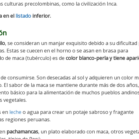
as culturas precolombinas, como la civilización Inca.
a en el
listado
inferior.
ión
ilo
, se consideran un manjar exquisito debido a su dificultad
as. Estas se cuecen en el horno o se asan en brasa para
ado de maca (tubérculo) es de
color blanco-perla y tiene apar
de consumirse. Son desecadas al sol y adquieren un color m
o. El sabor de la maca se mantiene durante más de dos años,
ento básico para la alimentación de muchos pueblos andino
s vegetales.
s en
leche
o agua para crear un potaje sabroso y fragante
las regiones peruanas.
 en
pachamancas
, un plato elaborado con maca, otros veget