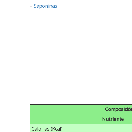
–
Saponinas
Composición
Nutriente
Calorías (Kcal)