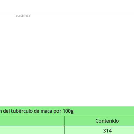
 del tubérculo de maca por 100g
Contenido
314