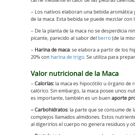
carne mediante el calor de las piedras calentad
– Los nativos elaboran una bebida aromática y
de la maca. Esta bebida se puede mezclar con l
– De la planta de la maca no se desperdicia n
picante, parecido al sabor del
berro
(de la mism
–
Harina de maca
: se elabora a partir de los h
20% con
harina de trigo
. Se utiliza para prepa
Valor nutricional de la Maca
–
Calorías:
la maca es hipocótilo u órgano de r
calórico. Sin embargo, la maca posee unos nu
es importante, también es un buen
aporte pr
– Carbohidratos
: la parte que se consume de 
complejos llamados almidones. Estos nutrien
al digerirlos el cuerpo no genera residuos y o