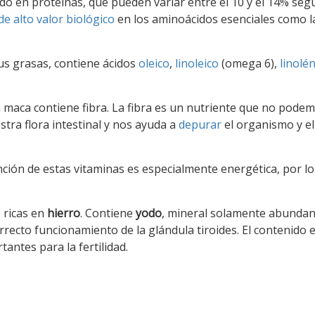
o en proteínas, que pueden variar entre el 10 y el 14% seg
de alto valor biológico
en los aminoácidos esenciales como la
us grasas, contiene ácidos
oleico
,
linoleico
(omega 6),
linolé
 maca contiene fibra. La fibra es un nutriente que no pode
stra flora intestinal y nos ayuda a
depurar
el organismo y e
unción de estas vitaminas es especialmente energética, por lo
s ricas en
hierro
. Contiene
yodo
, mineral solamente abundan
rrecto funcionamiento de la glándula tiroides. El contenido 
antes para la fertilidad.