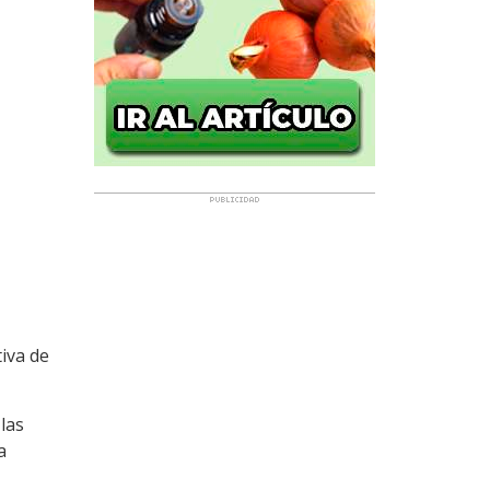
iva de
las
a