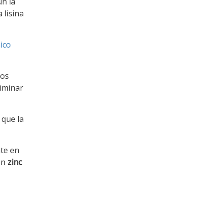
ún la
 lisina
nico
mos
liminar
 que la
te en
en
zinc