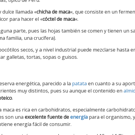
as, típico de Perú.
 dulce llamada «
chicha de maca
«, que consiste en un ferme
icor para hacer el «
cóctel de maca
«.
inguna parte, pues las hojas también se comen y tienen un s
a familia, una crucífera).
ipocótilos secos, y a nivel industrial puede mezclarse hasta e
rar galletas, tortas, sopas o guisos.
eserva energética, parecido a la
patata
en cuanto a su apor
trientes muy distintos, pues su aunque el contenido en
almi
oteico
.
la maca es rica en carbohidratos, especialmente carbohidrat
tes son una
excelente fuente de
energía
para el organismo, 
btiene energía fácil de consumir.