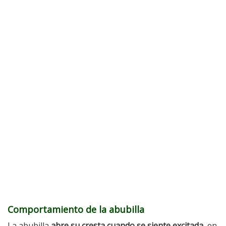
Comportamiento de la abubilla
La abubilla
abre su cresta cuando se siente excitada
, en