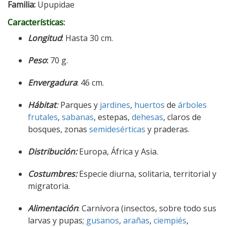
Familia:
Upupidae
Características:
Longitud
: Hasta 30 cm.
Peso
:
70 g.
Envergadura
: 46 cm.
Hábitat
:
Parques y
jardines
,
huertos
de
árboles
frutales
,
sabanas
, estepas,
dehesas
, claros de
bosques, zonas
semidesérticas
y praderas.
Distribución:
Europa, África y Asia.
Costumbres:
Especie diurna, solitaria, territorial y
migratoria.
Alimentación
: Carnívora (insectos, sobre todo sus
larvas y pupas;
gusanos
,
arañas
,
ciempiés
,