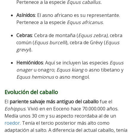
Pertenece a la especie
Equus caballus.
Asínidos
: El asno africano es su representante.
Pertenece a la especie
Equus africanus
.
Cebras
: Cebra de montaña (
Equus zebra),
cebra
común (
Equus burcelli
)
,
cebra de Grévy (
Equus
grevyi
)
.
Hemiónidos
: Aquí se incluyen las especies
Equus
onager
u onagro;
Equus kiang
o asno tibetano y
Equus hemionus
o asno mongol.
Evolución del caballo
El
pariente salvaje más antiguo del caballo
fue el
Eohippus
. Vivió en en Eoceno hace 70.000.000 años.
Medía unos 30 cm y su aspecto recordaba al de un
roedor
. Tenía el tercio posterior más alto como
adaptación al salto. A diferencia del actual caballo, tenía