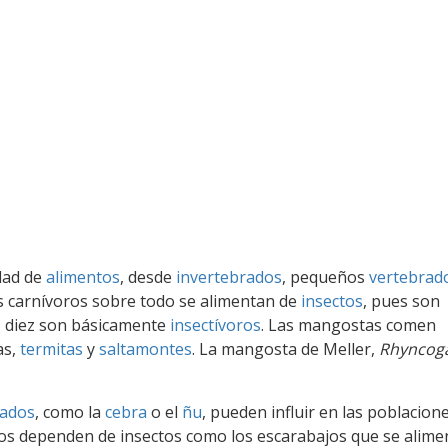
dad de
alimentos
, desde
invertebrados
, pequeños
vertebrad
s carnívoros sobre todo se alimentan de
insectos
, pues son
, diez son básicamente
insectívoros
. Las mangostas comen
as,
termitas
y
saltamontes
. La mangosta de Meller,
Rhyncog
lados
, como la
cebra
o el
ñu
, pueden influir en las poblacion
s dependen de insectos como los escarabajos que se alime