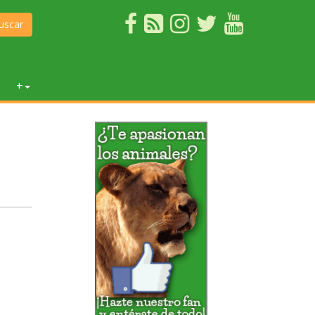
uscar
+