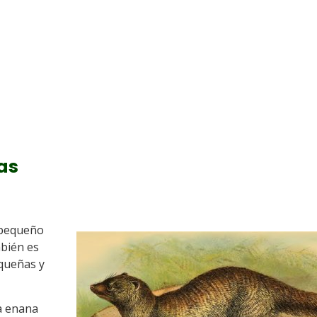
as
pequeño
bién es
equeñas y
a enana