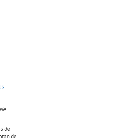
os
ale
es de
ntan de