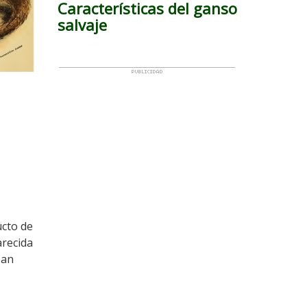
Características del ganso
salvaje
ucto de
arecida
zan