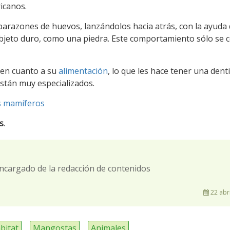
icanos.
arazones de huevos, lanzándolos hacia atrás, con la ayuda 
bjeto duro, como una piedra. Este comportamiento sólo se 
 en cuanto a su
alimentación
, lo que les hace tener una dent
están muy especializados.
s mamíferos
s
.
ncargado de la redacción de contenidos
22 abri
bitat
Mangostas
Animales