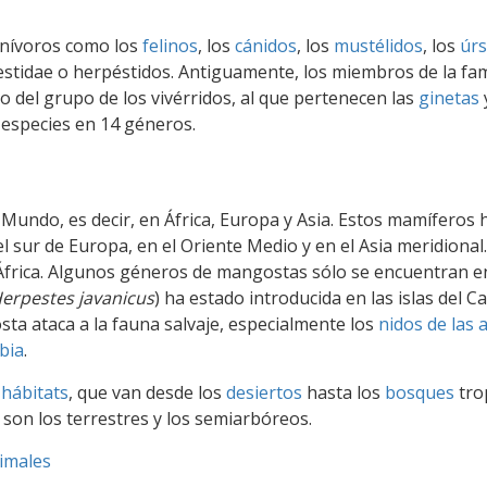
rnívoros como los
felinos
, los
cánidos
, los
mustélidos
, los
úrs
estidae o herpéstidos. Antiguamente, los miembros de la fam
o del grupo de los vivérridos, al que pertenecen las
ginetas
4 especies en 14 géneros.
Mundo, es decir, en África, Europa y Asia. Estos mamíferos 
l sur de Europa, en el Oriente Medio y en el Asia meridional.
África. Algunos géneros de mangostas sólo se encuentran e
erpestes javanicus
) ha estado introducida en las islas del Ca
sta ataca a la fauna salvaje, especialmente los
nidos de las 
bia
.
e
hábitats
, que van desde los
desiertos
hasta los
bosques
trop
son los terrestres y los semiarbóreos.
imales