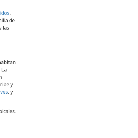
idos
,
ilia de
y las
habitan
 La
n
ribe y
aves
, y
icales.