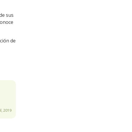
de sus
conoce
ición de
l, 2019