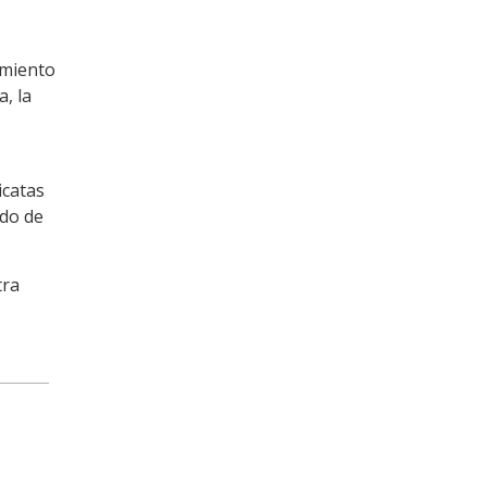
amiento
, la
icatas
ado de
tra