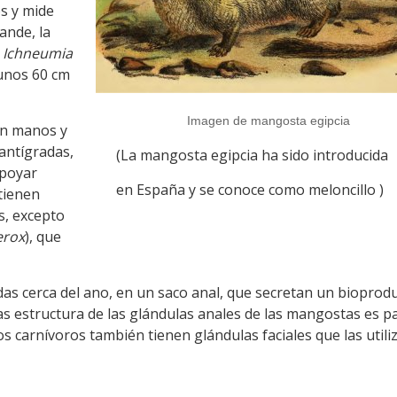
s y mide
ande, la
Ichneumia
 unos 60 cm
Imagen de mangosta egipcia
en manos y
antígradas,
(La mangosta egipcia ha sido introducida
apoyar
en España y se conoce como meloncillo )
tienen
os, excepto
erox
), que
as cerca del ano, en un saco anal, que secretan un bioprod
as estructura de las glándulas anales de las mangostas es p
os carnívoros también tienen glándulas faciales que las utili