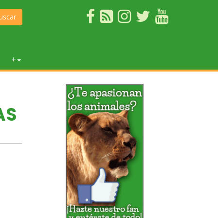
uscar
+
AS