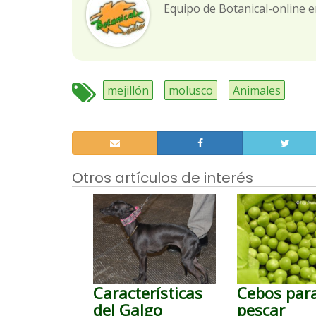
Equipo de Botanical-online e
mejillón
molusco
Animales
Otros artículos de interés
Características
Cebos par
del Galgo
pescar