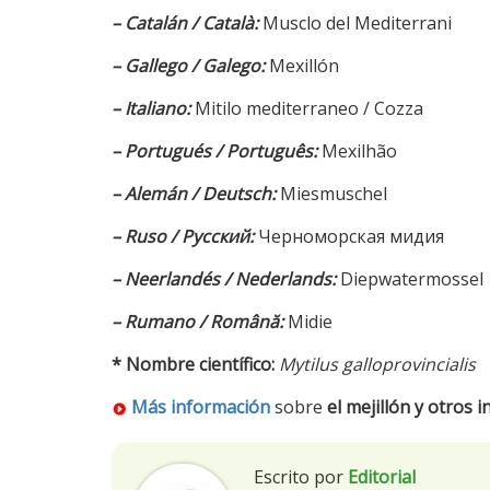
– Catalán / Català:
Musclo del Mediterrani
– Gallego / Galego:
Mexillón
– Italiano:
Mitilo mediterraneo / Cozza
– Portugués / Português:
Mexilhão
– Alemán / Deutsch:
Miesmuschel
– Ruso / Русский:
Черноморская мидия
– Neerlandés / Nederlands:
Diepwatermossel
– Rumano / Română:
Midie
* Nombre científico:
Mytilus galloprovincialis
Más información
sobre
el mejillón y otros 
Escrito por
Editorial