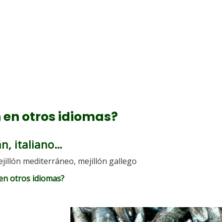
 en otros idiomas?
án, italiano…
ejillón mediterráneo, mejillón gallego
en otros idiomas?