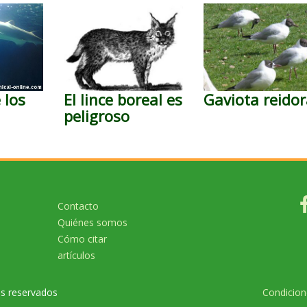
 los
El lince boreal es
Gaviota reido
peligroso
Contacto
Quiénes somos
o
Cómo citar
artículos
os reservados
Condicion